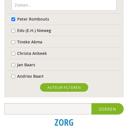
Peter Rombouts
Edo (E.H.) Nieweg
Tineke Abma
Christa Anbeek
Jan Baars
Andries Baart
Elena Bendien
AUTEUR FILTEREN
Deirdre Beneken genaamd Kolmer
ZOEKEN
Geert Bettinger
ZORG
Rinske Bijl