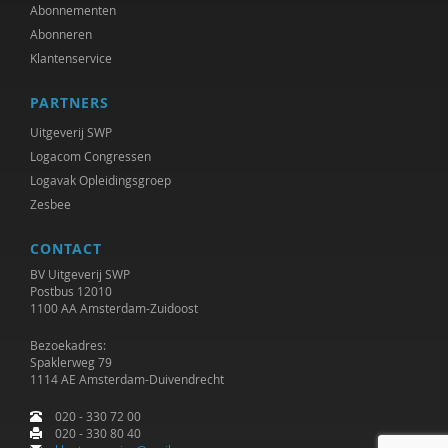
Jet Bussemaker
Abonnementen
Abonneren
Mark Coeckelbergh
Klantenservice
Heleen Crul
PARTNERS
Mariëlle Cuijpers
Uitgeverij SWP
Logacom Congressen
Peter de Groot
Logavak Opleidingsgroep
Zesbee
Peter de Lange
CONTACT
Michiel de Ronde
BV Uitgeverij SWP
Marcel de Rooij
Postbus 12010
1100 AA Amsterdam-Zuidoost
Anettte de Valk
Bezoekadres:
Spaklerweg 79
Maurice de van der Schueren
1114 AE Amsterdam-Duivendrecht
Otto Dellemann
020 - 330 72 00
020 - 330 80 40