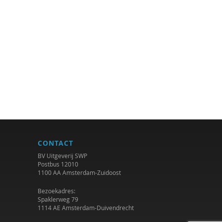
CONTACT
BV Uitgeverij SWP
Postbus 12010
1100 AA Amsterdam-Zuidoost
Bezoekadres:
Spaklerweg 79
1114 AE Amsterdam-Duivendrecht