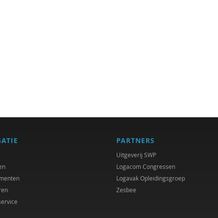
GATIE
PARTNERS
Uitgeverij SWP
en
Logacom Congressen
menten
Logavak Opleidingsgroep
ren
Zesbee
service