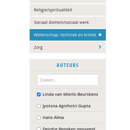
Religie/spiritualiteit
Sociaal domein/sociaal werk
Wetenschap: techniek en kritiek
Zorg
AUTEURS
Linda van Mierlo-Beurskens
Jyotsna Agnihotri Gupta
Hans Alma
Deirdre Beneken genaamd