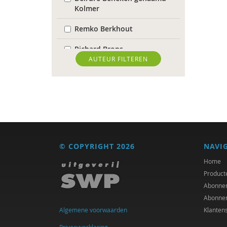
Kolmer
Remko Berkhout
Richard Brons
AUTEUR FILTEREN
Ria Brouwers
Laura Capitaine
Mark Coeckelbergh
Bram De Jonge
© COPYRIGHT 2026
NAVI
Michiel de Ronde
Home
Trudy Dehue
Product
Abonne
Frederique Demeijer
Abonne
Algemene voorwaarden
Klanten
Peter Derkx