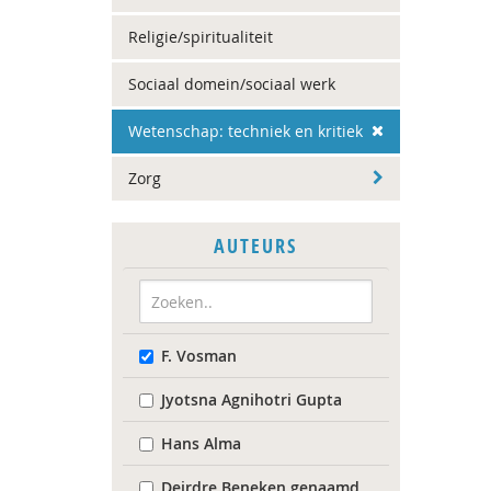
Religie/spiritualiteit
Sociaal domein/sociaal werk
Wetenschap: techniek en kritiek
Zorg
AUTEURS
F. Vosman
Jyotsna Agnihotri Gupta
Hans Alma
Deirdre Beneken genaamd