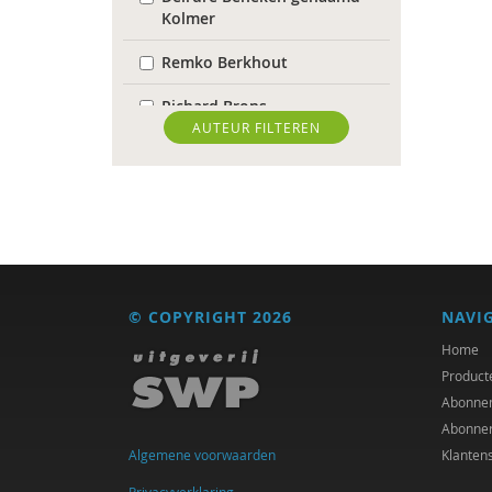
Kolmer
Remko Berkhout
Richard Brons
AUTEUR FILTEREN
Ria Brouwers
Laura Capitaine
Mark Coeckelbergh
Bram De Jonge
© COPYRIGHT 2026
NAVI
Michiel de Ronde
Home
Trudy Dehue
Product
Abonne
Frederique Demeijer
Abonne
Algemene voorwaarden
Klanten
Peter Derkx