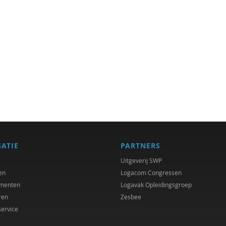
GATIE
PARTNERS
Uitgeverij SWP
en
Logacom Congressen
menten
Logavak Opleidingsgroep
ren
Zesbee
service