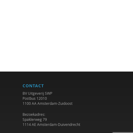
CONTACT
BV Uitgeverij SWP
Postbus 12010
1100 AA Amsterdam-Zuidoost
Bezoekadres:
Spaklerweg 79
1114 AE Amsterdam-Duivendrecht