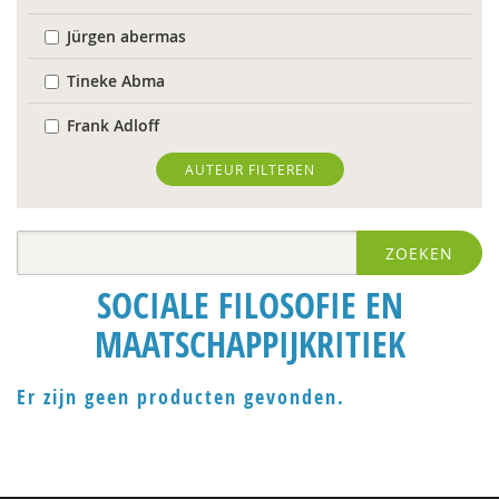
Jürgen abermas
Tineke Abma
Frank Adloff
Jyotsna Agnihotri Gupta
AUTEUR FILTEREN
Hans Alma
ZOEKEN
Christa Anbeek
SOCIALE FILOSOFIE EN
Koen Arts
MAATSCHAPPIJKRITIEK
Jan Baars
Markus Balkenhol
Er zijn geen producten gevonden.
Floor Basten
Krijn van Beek