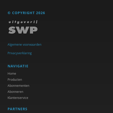
Adriaan Bekman
© COPYRIGHT 2026
J. van den Berg
Remko Berkhout
Sarah Blaffer Hrdy
Algemene voorwaarden
Tannelie Blom
Privacyverklaring
Laurine Blonk
NAVIGATIE
Karianne den Boer
Home
Frits Bolkestein
Producten
Abonnementen
Antoinette Bolscher
Abonneren
Erik Borgman
Klantenservice
Michiel Bos
PARTNERS