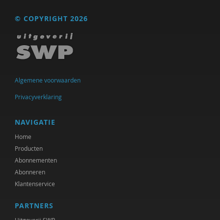
Swanny Kremer
© COPYRIGHT 2026
Corrie Kreuk
Pascal Leuvenink
Abdelilah Ljamai
Algemene voorwaarden
Anja Machielse
Privacyverklaring
Brecht Molenaar
NAVIGATIE
Erna Molenaar
Home
Producten
drs. Norbert D. de Kooter
Abonnementen
Aisia Okma
Abonneren
Klantenservice
Jurriën ood
PARTNERS
Eesjen Ploeg
Uitgeverij SWP