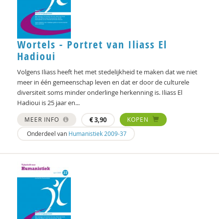
Marcel de Rooij
Anettte de Valk
Clementine Degener
Wortels - Portret van Iliass El
Hadioui
Simone van Dongen
Volgens Iliass heeft het met stedelijkheid te maken dat we niet
Diede van Doornik
meer in één gemeenschap leven en dat er door de culturele
diversiteit soms minder onderlinge herkenning is. Iliass El
Maartje Driessen
Hadioui is 25 jaar en...
Hans van Ewijk
MEER INFO
€
3,90
KOPEN
Onderdeel van
Humanistiek 2009-37
Vincent Feith
Olaf Galisch
Ingrid Groot
Iris Hartog
L.E.M. van Heugten