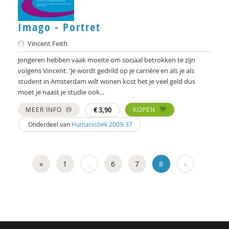
Vicky Hölsgens
Imago - Portret
Vicky Holsgens
Vincent Feith
Roelof Hortulanus
Jongeren hebben vaak moeite om sociaal betrokken te zijn
volgens Vincent. 'Je wordt gedrild op je carrière en als je als
Marjan Houkes
student in Amsterdam wilt wonen kost het je veel geld dus
moet je naast je studie ook...
Marie-José ijsberts
MEER INFO
€
3,90
KOPEN
Pieter Ippel
Onderdeel van
Humanistiek 2009-37
Simona Karbouniaris
Dr. Katie-Lee Weille
«
1
..
6
7
8
»
Fons Klaase
Robin Knibbe
Carla Kolner