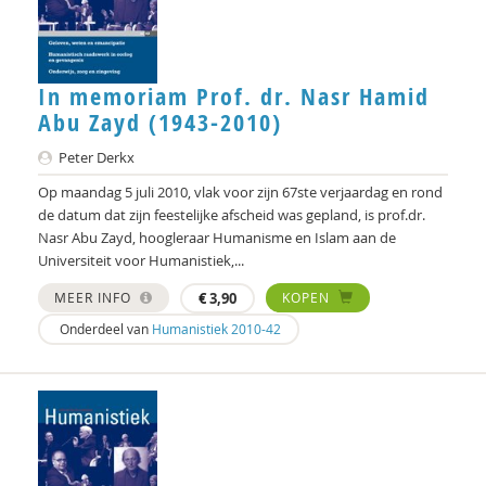
Chenjerai Hove
Gert Jan Geling
In memoriam Prof. dr. Nasr Hamid
Ank Kramer
Abu Zayd (1943-2010)
Atreyee Majumder
Peter Derkx
Brecht Molenaar
Op maandag 5 juli 2010, vlak voor zijn 67ste verjaardag en rond
de datum dat zijn feestelijke afscheid was gepland, is prof.dr.
Mieke Moor
Nasr Abu Zayd, hoogleraar Humanisme en Islam aan de
Universiteit voor Humanistiek,...
Frédéric V ndenberghe
MEER INFO
€
3,90
KOPEN
Beate Rössler
Onderdeel van
Humanistiek 2010-42
R. Ruard Ganzevoort
Désirée V rweij
Paul Scheffer
Martien Schreurs