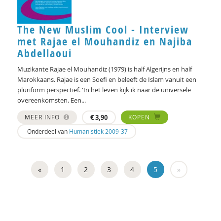
The New Muslim Cool - Interview
met Rajae el Mouhandiz en Najiba
Abdellaoui
Muzikante Rajae el Mouhandiz (1979) is half Algerijns en half
Marokkaans. Rajae is een Soefi en beleeft de Islam vanuit een
pluriform perspectief. 'In het leven kijk ik naar de universele
overeenkomsten. Een...
MEER INFO
€
3,90
KOPEN
Onderdeel van
Humanistiek 2009-37
«
1
2
3
4
5
»