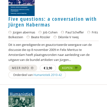
Carmen Schuhmann
Five questions: a conversation with
Adri Smaling
Jürgen Habermas
Gerrit Steunebrink
Jürgen abermas
Job Cohen
Paul Scheffer
Frits
Fernando Suárez Müller
Bolkestein
Beate Rössler
Désirée V rweij
Dit is een geredigeerde en geautoriseerde weergave van de
Laurens ten Kate
discussie die op 8 november 2009 in Felix Meritus te
Amsterdam heeft plaatsgevonden naar aanleiding van de
Jason Torpy
uitgave van de bundel artikelen van Jürgen...
Koo van der Wal
MEER INFO
€
3,90
KOPEN
Onderdeel van
Humanistiek 2010-42
Cor van der Weele
Karen Vintges
Theo W.A. de Wit