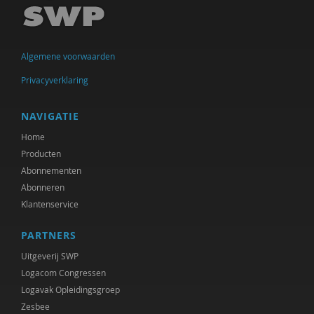
Rik Hospers
Chenjerai Hove
Algemene voorwaarden
Gert Jan Geling
Privacyverklaring
Ank Kramer
Atreyee Majumder
NAVIGATIE
Home
Brecht Molenaar
Producten
Mieke Moor
Abonnementen
Abonneren
Frédéric V ndenberghe
Klantenservice
Beate Rössler
PARTNERS
R. Ruard Ganzevoort
Uitgeverij SWP
Logacom Congressen
Désirée V rweij
Logavak Opleidingsgroep
Zesbee
Paul Scheffer