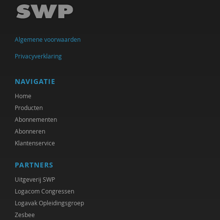
Rik Hospers
Chenjerai Hove
Algemene voorwaarden
Gert Jan Geling
Privacyverklaring
Ank Kramer
Atreyee Majumder
NAVIGATIE
Home
Brecht Molenaar
Producten
Mieke Moor
Abonnementen
Abonneren
Frédéric V ndenberghe
Klantenservice
Beate Rössler
PARTNERS
R. Ruard Ganzevoort
Uitgeverij SWP
Logacom Congressen
Désirée V rweij
Logavak Opleidingsgroep
Zesbee
Paul Scheffer