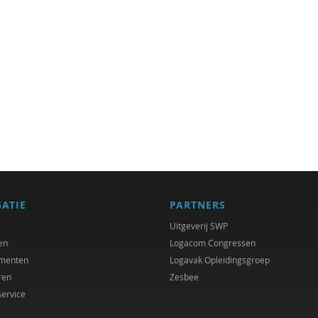
GATIE
PARTNERS
Uitgeverij SWP
en
Logacom Congressen
menten
Logavak Opleidingsgroep
ren
Zesbee
service