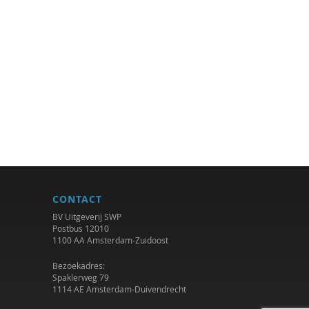
CONTACT
BV Uitgeverij SWP
Postbus 12010
1100 AA Amsterdam-Zuidoost
Bezoekadres:
Spaklerweg 79
1114 AE Amsterdam-Duivendrecht