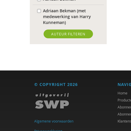
Adriaan Bekman (met
medewerking van Harry
Kunneman)
J. van den Berg
AUTEUR FILTEREN
Theo van den Bogaart
Antoinette Bolscher
Herman van den Bosch
R. Brohm
© COPYRIGHT 2026
NAVI
Richard Brons
Home
Product
Laurens de Graaf
Abonne
Abonne
Isolde de Groot
Algemene voorwaarden
Klanten
Michiel de Ronde