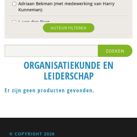
Adriaan Bekman (met medewerking van Harry
Kunneman)
J. van den Berg
AUTEUR FILTEREN
Theo van den Bogaart
Antoinette Bolscher
ZOEKEN
Herman van den Bosch
ORGANISATIEKUNDE EN
R. Brohm
LEIDERSCHAP
Richard Brons
Er zijn geen producten gevonden.
Laurens de Graaf
Isolde de Groot
Michiel de Ronde
Marcel de Rooij
© COPYRIGHT 2026