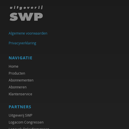
Ineke de Vries
Otto Dellemann
Jan den Bakker
Algemene voorwaarden
Willem den Hartog
Privacyverklaring
Gerda van Dijk
NAVIGATIE
Josje Dikkers
Home
Producten
Joep Dohmen
Abonnementen
Abonneren
Simone van Dongen
Klantenservice
Gerard Drosterij
PARTNERS
Ingrid Groot
Uitgeverij SWP
Iris Hartog
Logacom Congressen