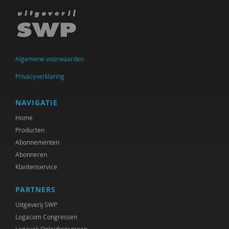
Ineke de Vries
Otto Dellemann
Jan den Bakker
Algemene voorwaarden
Willem den Hartog
Privacyverklaring
Gerda van Dijk
NAVIGATIE
Josje Dikkers
Home
Producten
Joep Dohmen
Abonnementen
Abonneren
Simone van Dongen
Klantenservice
Gerard Drosterij
PARTNERS
Ingrid Groot
Uitgeverij SWP
Iris Hartog
Logacom Congressen