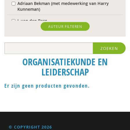
Adriaan Bekman (met medewerking van Harry
Kunneman)
J. van den Berg
AUTEUR FILTEREN
Theo van den Bogaart
Antoinette Bolscher
ZOEKEN
Herman van den Bosch
ORGANISATIEKUNDE EN
R. Brohm
LEIDERSCHAP
Richard Brons
Er zijn geen producten gevonden.
Laurens de Graaf
Isolde de Groot
Michiel de Ronde
Marcel de Rooij
© COPYRIGHT 2026