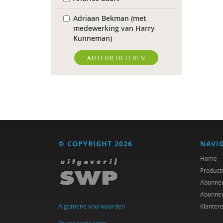
Adriaan Bekman (met
medewerking van Harry
Kunneman)
Elena Bendien
AUTEUR FILTEREN
Frans Berkers
Herman van den Bosch
Carol D. Ryff
Laurens de Graaf
© COPYRIGHT 2026
NAVI
Michiel de Ronde
Home
Product
Clementine Degener
Abonne
Abonne
Elizabeth van Dis
Algemene voorwaarden
Klanten
Kees Greven