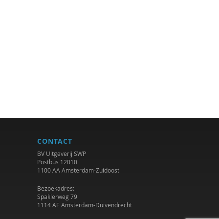
CONTACT
BV Uitgeverij SWP
Postbus 12010
1100 AA Amsterdam-Zuidoost
Bezoekadres:
Spaklerweg 79
1114 AE Amsterdam-Duivendrecht