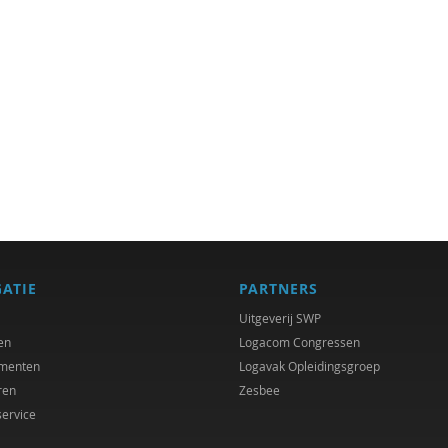
GATIE
PARTNERS
Uitgeverij SWP
en
Logacom Congressen
menten
Logavak Opleidingsgroep
ren
Zesbee
service