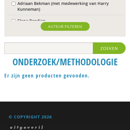
Adriaan Bekman (met medewerking van Harry
Kunneman)
Elena Bendien
AUTEUR FILTEREN
Frans Berkers
Herman van den Bosch
ZOEKEN
Carol D. Ryff
ONDERZOEK/METHODOLOGIE
Laurens de Graaf
Er zijn geen producten gevonden.
Michiel de Ronde
Clementine Degener
Elizabeth van Dis
Kees Greven
© COPYRIGHT 2026
Iris Hartog