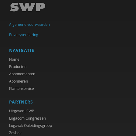
Jan IJzermans
Swanny Kremer
Algemene voorwaarden
Corrie Kreuk
Privacyverklaring
Education Lab
NAVIGATIE
Hanne Laceulle
Home
Producten
Monique Leijgraaf
Abonnementen
Bas Levering
Abonneren
Klantenservice
Jorg Massen
PARTNERS
Brecht Molenaar
Uitgeverij SWP
Heidi Muijen
Logacom Congressen
Logavak Opleidingsgroep
Jeannette Pols
Zesbee