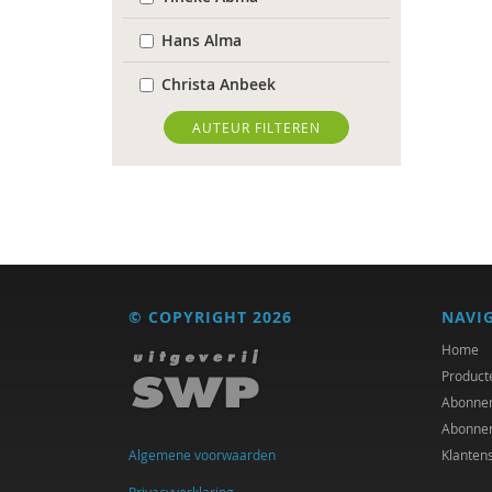
Hans Alma
Christa Anbeek
Daan Andriessen
AUTEUR FILTEREN
Dieuwertje Bakker
Lisette Bastiaansen
Krijn van Beek
Adriaan Bekman (met
© COPYRIGHT 2026
NAVI
medewerking van Harry
Kunneman)
Home
Product
Frans Berkers
Abonne
Abonne
Desirée Bierlaagh
Algemene voorwaarden
Klanten
Gert Biesta