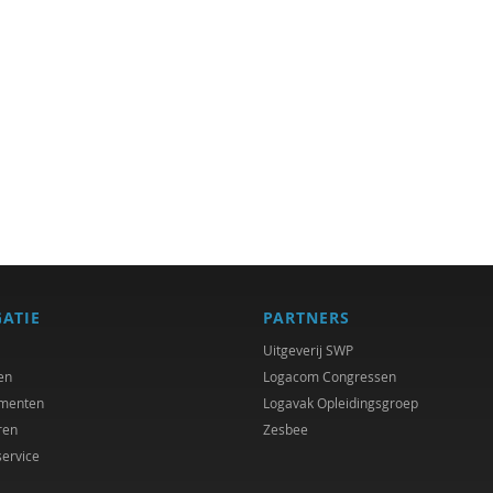
GATIE
PARTNERS
Uitgeverij SWP
en
Logacom Congressen
menten
Logavak Opleidingsgroep
ren
Zesbee
service