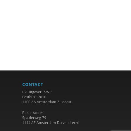
CONTACT
BV Uitgeverij SWP
Postbus 12010
1100 AA Amsterdam-Zuidoost
Bezoekadres:
Spaklerweg 79
1114 AE Amsterdam-Duivendrecht