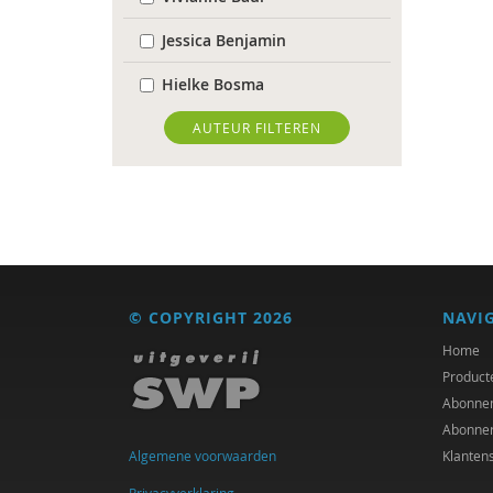
Jessica Benjamin
Hielke Bosma
Jolande Bource
AUTEUR FILTEREN
Richard Brons
Joeri Calsius
Laura Capitaine
Mirjam-Iris Crox
© COPYRIGHT 2026
NAVI
Mariëlle Cuijpers
Home
Product
Michiel de Ronde
Abonne
Abonne
Marcel de Rooij
Algemene voorwaarden
Klanten
Joep Dohmen