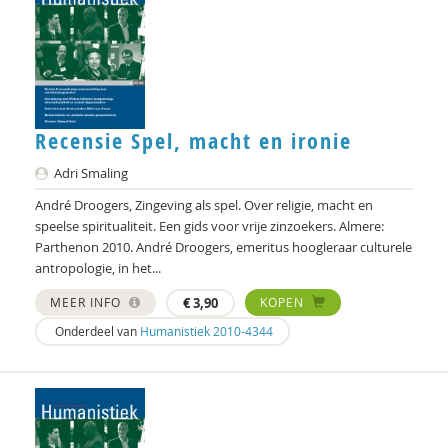
L.L. Stegman
Robin Stemerding
Josine Stremmelaar
Recensie Spel, macht en ironie
Caroline Suransky
Adri Smaling
Jan Teurlings
André Droogers, Zingeving als spel. Over religie, macht en
Nora Uitterlinden
speelse spiritualiteit. Een gids voor vrije zinzoekers. Almere:
Parthenon 2010. André Droogers, emeritus hoogleraar culturele
Elise van Alphen
antropologie, in het...
Leo van de Voort
MEER INFO
€
3,90
KOPEN
Onderdeel van
Humanistiek 2010-4344
Antoon van den Braembussche
Cris van der Hoek
Lotte van Lith