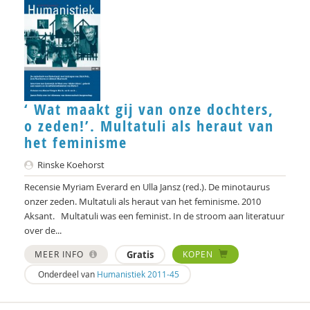
Niek Langeweg
Willeke Los
Dr. Michiel de Ronde
‘ Wat maakt gij van onze dochters,
Jo Miles
o zeden!’. Multatuli als heraut van
Mieke Moor
het feminisme
H. Muijen
Rinske Koehorst
Recensie Myriam Everard en Ulla Jansz (red.). De minotaurus
Bodil Ponte
onzer zeden. Multatuli als heraut van het feminisme. 2010
Aksant. Multatuli was een feminist. In de stroom aan literatuur
Heleen Pott
over de...
Joost Raessens
MEER INFO
Gratis
KOPEN
Erik Rietveld
Onderdeel van
Humanistiek 2011-45
Ronald Rietveld