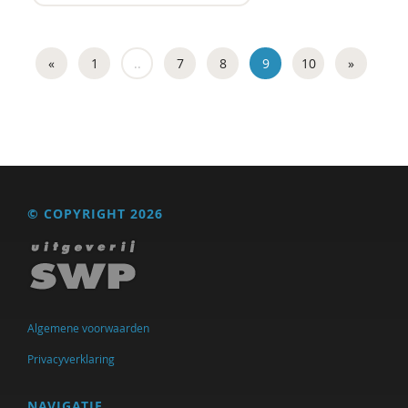
«
1
..
7
8
9
10
»
© COPYRIGHT 2026
Algemene voorwaarden
Privacyverklaring
NAVIGATIE