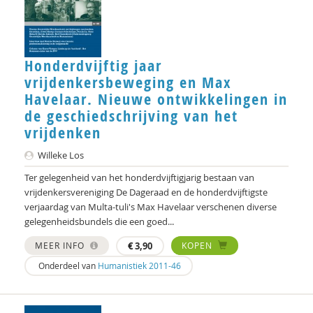
Frederique Demeijer
Allard den Dulk
Hanke Drop
Honderdvijftig jaar
vrijdenkersbeweging en Max
Koen Duivenvoorde
Havelaar. Nieuwe ontwikkelingen in
de geschiedschrijving van het
Vincent Feith
vrijdenken
Marjorieke Glaudemans
Willeke Los
Kees Greven
Ter gelegenheid van het honderdvijftigjarig bestaan van
vrijdenkersvereniging De Dageraad en de honderdvijftigste
Jan IJzermans
verjaardag van Multa-tuli's Max Havelaar verschenen diverse
gelegenheidsbundels die een goed...
Femke Kaulingfreks
MEER INFO
€
3,90
KOPEN
Lonneke Knegtel
Onderdeel van
Humanistiek 2011-46
Rinske Koehorst
Ank Kramer