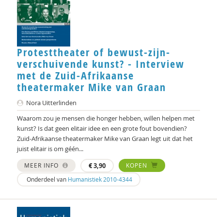
Arja Veerman
Karen Vintges
Merel Visse
Protesttheater of bewust-zijn-
verschuivende kunst? - Interview
Frans Vosman
met de Zuid-Afrikaanse
Marjoleine Vosselman
theatermaker Mike van Graan
Govert de Vrieze
Nora Uitterlinden
Waarom zou je mensen die honger hebben, willen helpen met
Emma Charlotte Weiher
kunst? Is dat geen elitair idee en een grote fout bovendien?
Zuid-Afrikaanse theatermaker Mike van Graan legt uit dat het
Maarten Wubben
juist elitair is om géén...
Marjolijn Zwakman
MEER INFO
€
3,90
KOPEN
Onderdeel van
Humanistiek 2010-4344