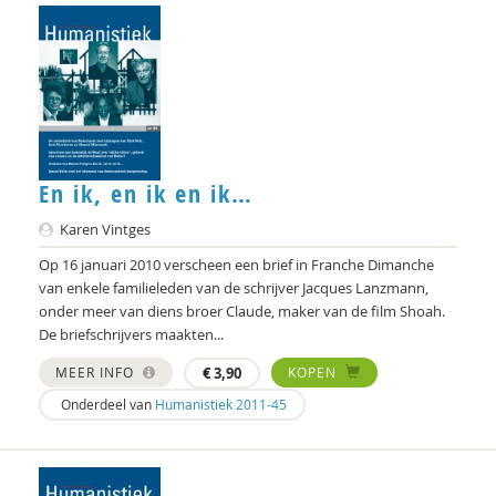
Heleen Rippen
Peter Rombouts
Bart van Rosmalen
R. Ruard Ganzevoort
En ik, en ik en ik…
Anouk Saleming
Karen Vintges
Sandra Schouten
Op 16 januari 2010 verscheen een brief in Franche Dimanche
van enkele familieleden van de schrijver Jacques Lanzmann,
Martien Schreurs
onder meer van diens broer Claude, maker van de film Shoah.
De briefschrijvers maakten...
Carmen Schuhmann
MEER INFO
€
3,90
KOPEN
Oliver Schultz
Onderdeel van
Humanistiek 2011-45
Adri Smaling
Anneke Sools