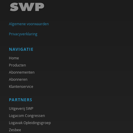
Imar de Vries
Frederique Demeijer
Algemene voorwaarden
Allard den Dulk
Privacyverklaring
Hanke Drop
Koen Duivenvoorde
NAVIGATIE
Home
Vincent Feith
Producten
Marjorieke Glaudemans
Abonnementen
Abonneren
Kees Greven
Klantenservice
Jan IJzermans
PARTNERS
Femke Kaulingfreks
Uitgeverij SWP
Logacom Congressen
Lonneke Knegtel
Logavak Opleidingsgroep
Zesbee
Rinske Koehorst