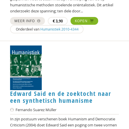
Didier Fassin
humanistische methoden stoelende oriëntalistiek. Dit artikel
onderzoekt deze spanning; ten dele door...
Saar Frieling
MEER INFO
€
3,90
KOPEN
Olaf Galisch
Onderdeel van
Humanistiek 2010-4344
Bert Gasenbeek
Kees Greven
Jason Heap
Bas Heijne
Kees Hellingman
Edward Said en de zoektocht naar
Christoph Henning
een synthetisch humanisme
Bart Hetebrij
Fernando Suarez Müller
Felix van Hoften
In zijn postuum verschenen boek Humanism and Democratie
Criticism (2004) doet Edward Said een poging om twee vormen