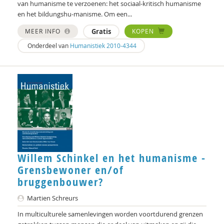
Henriette Hoogenkamp
van humanisme te verzoenen: het sociaal-kritisch humanisme
en het bildungshu-manisme. Om een...
Rik Hospers
MEER INFO
Gratis
KOPEN
Marjan Houkes
Onderdeel van
Humanistiek 2010-4344
Yuk Hui
Wim Hullegie
Hester IJsseling
Pieter Ippel
Nienke van Ittersum
Willem Schinkel en het humanisme -
Gaby Jacobs
Grensbewoner en/of
bruggenbouwer?
Rienk Janssens
Martien Schreurs
Karlijn de Jong
In multiculturele samenlevingen worden voortdurend grenzen
Ton Jorna