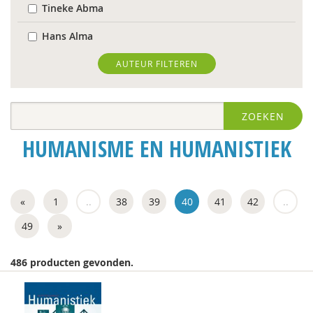
Tineke Abma
Hans Alma
Christa Anbeek
AUTEUR FILTEREN
Daan Andriessen
ZOEKEN
Dieuwertje Bakker
HUMANISME EN HUMANISTIEK
Rob Bartels
Floor Basten
«
1
..
38
39
40
41
42
..
Lisette Bastiaansen
49
»
Krijn van Beek
J. van den Berg
486 producten gevonden.
Marjo van Bergen