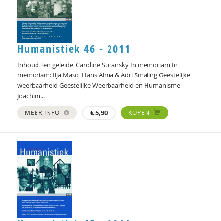
Christine Cuomo
Carol D. Ryff
Humanistiek 46 - 2011
Annelieke Damen
Inhoud Ten geleide Caroline Suransky In memoriam In
Marjon de Boer-Bruggink
memoriam: Ilja Maso Hans Alma & Adri Smaling Geestelijke
weerbaarheid Geestelijke Weerbaarheid en Humanisme
Isolde de Groot
Joachim...
Tryntsje de Groot
MEER INFO
€
5,90
KOPEN
Ed de Jonge
Norbert de Kooter
Michiel de Ronde
Marcel de Rooij
Ineke de Vries