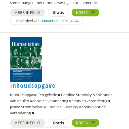
samenhangen met mondialisering en toenemende...
Bart Koet
MEER INFO
Gratis
KOPEN
Carla Kolner
Onderdeel van
Humanistiek 2010-4344
Esther Kopmels
Michiel Korthals
Niels Kosterman
Ank Kramer
Claudia Krivec
Inhoudsopgave
Harry Kunneman
Inhoudsopgave Ten geleide ■ Caroline Suransky & Sybrandt
Harry Kunneman
van Keulen Kennis en verandering Kennis en verandering ■
Josine Stremmelaar & Caroline Suransky Kennis, voor de
Harry Kunneman - Namens de redactie
verandering ■...
MEER INFO
Gratis
KOPEN
Wouter Kusters