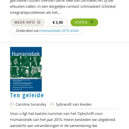
getrokken tussen mensen die er deel van uitmaken en zij die
erbuiten vallen. In een dergelijke context ontmaskert Schinkel
Chris Julien
integratieproblemen als het...
Doortje Kal
MEER INFO
€
3,90
KOPEN
Onderdeel van
Humanistiek 2010-4344
Erwin Kamp
Mariël Kanne
Simona Karbouniaris
Femke Kaulingfreks
Femke Kaulingfreks
Gesche Keding
Ten geleide
Michael Kerkhof
Caroline Suransky
Sybrandt van Keulen
Voor u ligt het laatste nummer van het Tijdschrift voor
Lonneke Knegtel
Humanistiek van het jaar 2010. Hierin besteden we uitgebreid
Robin Knibbe
aandacht aan veranderingen in de samenleving die