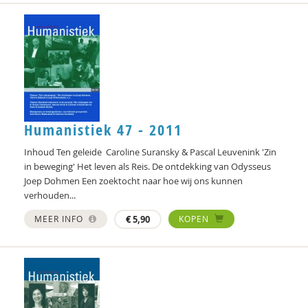
Noortje Bot
Bram van Boxtel
Jules Brabers
Jan Bransen
Humanistiek 47 - 2011
Yannick Brito Alves
Inhoud Ten geleide Caroline Suransky & Pascal Leuvenink 'Zin
Richard Brons
in beweging' Het leven als Reis. De ontdekking van Odysseus
Joep Dohmen Een zoektocht naar hoe wij ons kunnen
Denijs Bru
verhouden...
Ellen de Bruin
MEER INFO
€
5,90
KOPEN
Alain Caillé e.v.a
Laura Capitaine
William E. Connolly