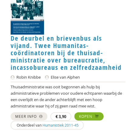
Geert Bettinger
Frans Bieckmann
Desirée Bierlaagh
De deurbel en brievenbus als
Gert Biesta
vijand. Twee Humanitas-
Laurine Blonk
coördinatoren bij de thuisad-
ministratie over bureaucratie,
Karianne den Boer
incassobureaus en zelfredzaamheid
Theo van den Bogaart
Robin Knibbe
Elise van Alphen
Antoinette Bolscher
Thuisadministratie was ooit begonnen als hulp bij
administratieve problemen voor oudere echtparen waarbij de
Marij Bontemps-Hommen
een overlijdt en de ander achterblijft met een hoop
administratie waar hij of zij geen raad mee wist.
Sylvia Borren
MEER INFO
€
3,90
KOPEN
Gustaaf Bos
Onderdeel van
Humanistiek 2011-45
Michiel Bos