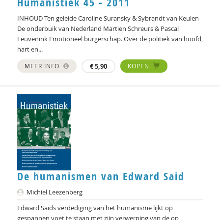
Humanistiek 45 - 2011
Clementine Degener
INHOUD Ten geleide Caroline Suransky & Sybrandt van Keulen
De onderbuik van Nederland Martien Schreurs & Pascal
Peter Derkx
Leuvenink Emotioneel burgerschap. Over de politiek van hoofd,
Gerda van Dijk
hart en...
MEER INFO
€
5,90
KOPEN
Marlijn Dingshoff
Elizabeth van Dis
Joep Dohmen
Simone van Dongen
Olivier van Donk
prof. dr. Peter Derkx
De humanismen van Edward Said
Hanke Drop
Michiel Leezenberg
Joachim Duyndam
Edward Saids verdediging van het humanisme lijkt op
gespannen voet te staan met zijn verwerping van de op