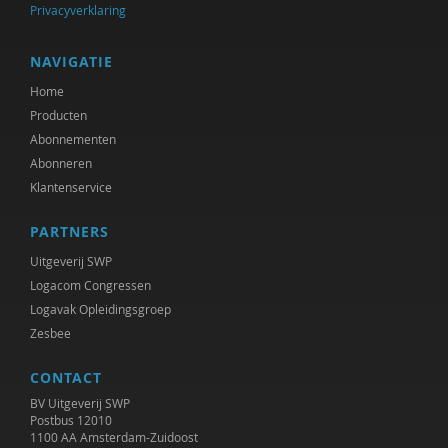
Fenna Mossel
Privacyverklaring
Heidi Muijen
NAVIGATIE
Jean de Munck
Home
Producten
Jan Nap
Abonnementen
Frédéric V ndenberghe
Abonneren
Klantenservice
Frank Nieuwenhuizen
PARTNERS
drs. Norbert D. de Kooter
Uitgeverij SWP
Patrick Nullens
Logacom Congressen
Logavak Opleidingsgroep
Aisia Okma
Zesbee
Hans Panjoel
CONTACT
Norbert Peeters
BV Uitgeverij SWP
Postbus 12010
1100 AA Amsterdam-Zuidoost
Sandra Pellegrom