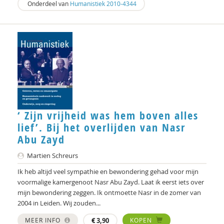
Onderdeel van
Humanistiek 2010-4344
Ellen Lammers
Niek Langeweg
Katie Lee Weille
Judith Leest
Michiel Leezenberg
George Lengkeek
‘ Zijn vrijheid was hem boven alles
lief’. Bij het overlijden van Nasr
Pascal Leuvenink
Abu Zayd
Abdelilah Ljamai
Martien Schreurs
Willeke Los
Ik heb altijd veel sympathie en bewondering gehad voor mijn
voormalige kamergenoot Nasr Abu Zayd. Laat ik eerst iets over
Alexander Maas
mijn bewondering zeggen. Ik ontmoette Nasr in de zomer van
2004 in Leiden. Wij zouden...
Atreyee Majumder
MEER INFO
€
3,90
KOPEN