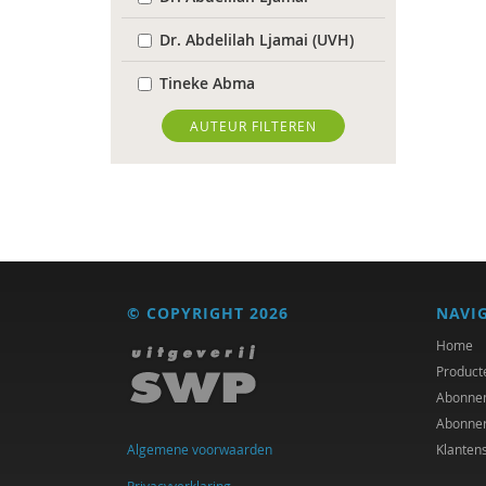
Dr. Abdelilah Ljamai (UVH)
Tineke Abma
Hans Alma
AUTEUR FILTEREN
Christa Anbeek
Daan Andriessen
Dieuwertje Bakker
Rob Bartels
© COPYRIGHT 2026
NAVI
Floor Basten
Home
Product
Lisette Bastiaansen
Abonne
Abonne
Krijn van Beek
Algemene voorwaarden
Klanten
J. van den Berg