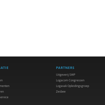
GATIE
PARTNERS
Uitgeverij SWP
en
Logacom Congressen
menten
Logavak Opleidingsgroep
ren
Zesbee
service