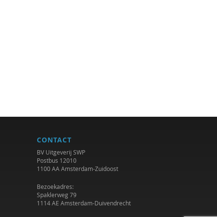
CONTACT
BV Uitgeverij SWP
Postbus 12010
1100 AA Amsterdam-Zuidoost
Bezoekadres:
Spaklerweg 79
1114 AE Amsterdam-Duivendrecht