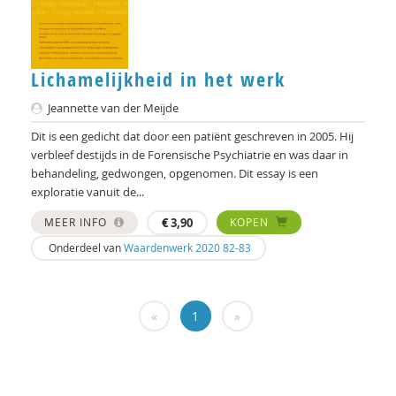
Marjo van Bergen
Geert Bettinger
Frans Bieckmann
Lichamelijkheid in het werk
Jeannette van der Meijde
Desirée Bierlaagh
Dit is een gedicht dat door een patiënt geschreven in 2005. Hij
Gert Biesta
verbleef destijds in de Forensische Psychiatrie en was daar in
behandeling, gedwongen, opgenomen. Dit essay is een
Laurine Blonk
exploratie vanuit de...
Karianne den Boer
MEER INFO
€
3,90
KOPEN
Onderdeel van
Waardenwerk 2020 82-83
Theo van den Bogaart
Antoinette Bolscher
«
1
»
Marij Bontemps-Hommen
Sylvia Borren
Gustaaf Bos