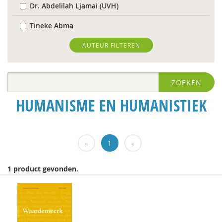
Dr. Abdelilah Ljamai (UVH)
Tineke Abma
Hans Alma
AUTEUR FILTEREN
Christa Anbeek
ZOEKEN
Daan Andriessen
HUMANISME EN HUMANISTIEK
Dieuwertje Bakker
Rob Bartels
«
1
»
Floor Basten
Lisette Bastiaansen
1 product gevonden.
Krijn van Beek
J. van den Berg