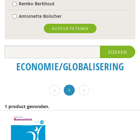
Remko Berkhout
Antoinette Bolscher
Richard Brons
AUTEUR FILTEREN
Ria Brouwers
ZOEKEN
Eelke de Jong
ECONOMIE/GLOBALISERING
Bram De Jonge
Sam de Nijs
«
1
»
Marcel de Rooij
Joachim Duyndam
1 product gevonden.
Michael Edwards
Bert Gasenbeek