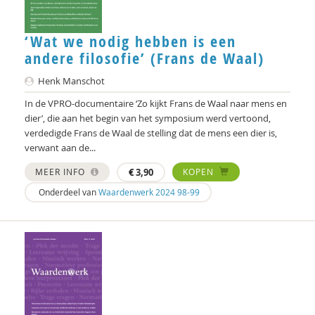
Eric Leltz
‘Wat we nodig hebben is een
Ton Lemaire
andere filosofie’ (Frans de Waal)
Henk Manschot
Henk Manschot
Frans Melissen
In de VPRO-documentaire ‘Zo kijkt Frans de Waal naar mens en
dier’, die aan het begin van het symposium werd vertoond,
Linda van Mierlo-Beurskens
verdedigde Frans de Waal de stelling dat de mens een dier is,
verwant aan de...
Jo Miles
MEER INFO
€
3,90
KOPEN
Mieke Moor
Onderdeel van
Waardenwerk 2024 98-99
Lars Moratis
Kaj Morel
Jean de Munck
Pim Nijssen