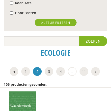
Koen Arts
Floor Basten
Blanche Beijersbergen van Henegouwen
AUTEUR FILTEREN
Gert Biesta
ZOEKEN
Antoinette Bolscher
ECOLOGIE
Herman van den Bosch
Bernice Bovenkerk
«
1
2
3
4
..
11
»
Bram van Boxtel
Arjan Broers
106 producten gevonden.
Richard Brons
Ellen de Bruin