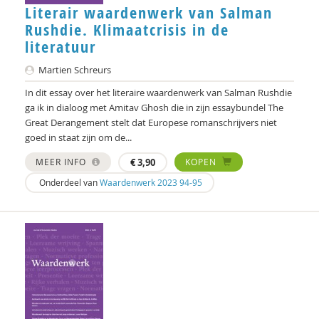
Amartya Sen
Literair waardenwerk van Salman
Rushdie. Klimaatcrisis in de
Niels Springveld
literatuur
Ard Sprinkhuizen
Martien Schreurs
In dit essay over het literaire waardenwerk van Salman Rushdie
L.L. Stegman
ga ik in dialoog met Amitav Ghosh die in zijn essaybundel The
Josine Stremmelaar
Great Derangement stelt dat Europese romanschrijvers niet
goed in staat zijn om de...
Fernando Suárez Müller
MEER INFO
€
3,90
KOPEN
Fernando Suarez Muller
Onderdeel van
Waardenwerk 2023 94-95
Caroline Suransky
Henk van den Belt
Ad van Dommelen
Klaas van Egmond