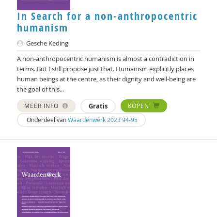
Harro van Lente
In Search for a non-anthropocentric
Egbert van Tellegen
humanism
Paul van Tongeren
Gesche Keding
A non-anthropocentric humanism is almost a contradiction in
Jacco van Uden
terms. But I still propose just that. Humanism explicitly places
human beings at the centre, as their dignity and well-being are
Frédéric Vandenberghe
the goal of this...
Eric van der Vet
MEER INFO
Gratis
KOPEN
Karen Vintges
Onderdeel van
Waardenwerk 2023 94-95
Ben Vollaard
Bram Vreeswijk
Op weg naar een nieuw humanistisch mens-
Emma Charlotte Weiher