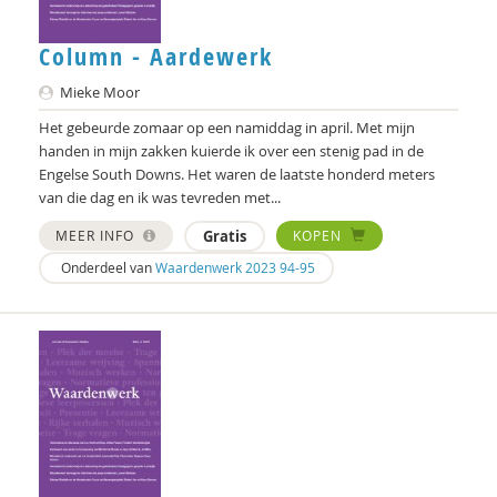
Patrick Nullens
Column - Aardewerk
Norbert Peeters
Mieke Moor
Sandra Pellegrom
Het gebeurde zomaar op een namiddag in april. Met mijn
handen in mijn zakken kuierde ik over een stenig pad in de
Crelis Rammelt
Engelse South Downs. Het waren de laatste honderd meters
van die dag en ik was tevreden met...
Marcel Ridder
MEER INFO
Gratis
KOPEN
Rob van der Rijt
Onderdeel van
Waardenwerk 2023 94-95
Heleen Rippen
Jaap Roose
Hartmut Rosa
Emily Sait
Martien Schreurs