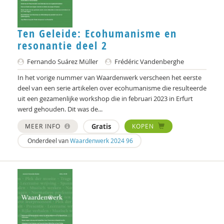
Christoph Henning
Ten Geleide: Ecohumanisme en
Felix van Hoften
resonantie deel 2
Pieter Ippel
Fernando Suárez Müller
Frédéric Vandenberghe
In het vorige nummer van Waardenwerk verscheen het eerste
Ruben Jacobs
deel van een serie artikelen over ecohumanisme die resulteerde
Chris Julien
uit een gezamenlijke workshop die in februari 2023 in Erfurt
werd gehouden. Dit was de...
Gesche Keding
MEER INFO
Gratis
KOPEN
Kees Klomp
Onderdeel van
Waardenwerk 2024 96
Michiel Korthals
Harry Kunneman
Harry Kunneman
Wouter Kusters