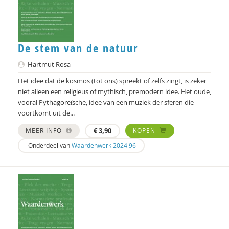
Alain Caillé e.v.a
William E. Connolly
Christine Cuomo
De stem van de natuur
Bram De Jonge
Hartmut Rosa
Het idee dat de kosmos (tot ons) spreekt of zelfs zingt, is zeker
Michiel de Ronde
niet alleen een religieus of mythisch, premodern idee. Het oude,
vooral Pythagoreïsche, idee van een muziek der sferen die
Marcel de Rooij
voortkomt uit de...
Martin Drenthen
MEER INFO
€
3,90
KOPEN
Clemens Driessen
Onderdeel van
Waardenwerk 2024 96
Joachim Duyndam
Didier Fassin
Aetzel Griffioen
Iris Hartog