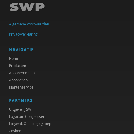
Ellen de Bruin
Alain Caillé e.v.a
Algemene voorwaarden
William E. Connolly
Privacyverklaring
Christine Cuomo
Bram De Jonge
NAVIGATIE
Home
Michiel de Ronde
Producten
Marcel de Rooij
Abonnementen
Abonneren
Martin Drenthen
Klantenservice
Clemens Driessen
PARTNERS
Joachim Duyndam
Uitgeverij SWP
Logacom Congressen
Didier Fassin
Logavak Opleidingsgroep
Zesbee
Aetzel Griffioen