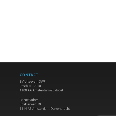
CONTACT
BV Uitgeverij SWP
Postbus 12010
1100 AA Amsterdam-Zuidoost
Bezoekadres:
Spaklerweg 79
1114 AE Amsterdam-Duivendrecht