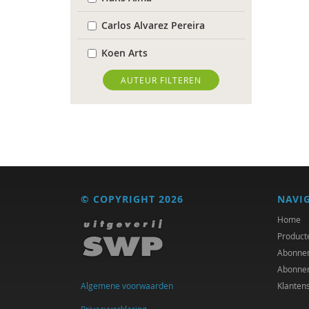
Carlos Alvarez Pereira
Koen Arts
Floor Basten
AUTEUR FILTEREN
Blanche Beijersbergen van
Henegouwen
Gert Biesta
Antoinette Bolscher
© COPYRIGHT 2026
NAVI
Herman van den Bosch
Home
Bernice Bovenkerk
Product
Abonne
Bram van Boxtel
Abonne
Algemene voorwaarden
Klanten
Arjan Broers