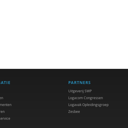
GATIE
PARTNERS
Uitgeverij SWP
en
Logacom Congressen
menten
Logavak Opleidingsgroep
ren
Zesbee
service