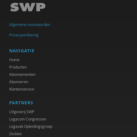
Ellen de Bruin
Alain Caillé e.v.a
Algemene voorwaarden
William E. Connolly
Privacyverklaring
Christine Cuomo
Bram De Jonge
NAVIGATIE
Home
Michiel de Ronde
Producten
Marcel de Rooij
Abonnementen
Abonneren
Martin Drenthen
Klantenservice
Clemens Driessen
PARTNERS
Joachim Duyndam
Uitgeverij SWP
Logacom Congressen
Didier Fassin
Logavak Opleidingsgroep
Zesbee
Aetzel Griffioen