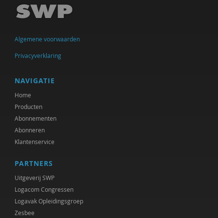
Ellen de Bruin
Alain Caillé e.v.a
Algemene voorwaarden
William E. Connolly
Privacyverklaring
Christine Cuomo
Bram De Jonge
NAVIGATIE
Home
Michiel de Ronde
Producten
Marcel de Rooij
Abonnementen
Abonneren
Martin Drenthen
Klantenservice
Clemens Driessen
PARTNERS
Joachim Duyndam
Uitgeverij SWP
Logacom Congressen
Didier Fassin
Logavak Opleidingsgroep
Zesbee
Aetzel Griffioen