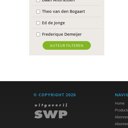
Theo van den Bogaart
Ed de Jonge
Frederique Demeijer
Dr. Gaby Jacobs
AUTEUR FILTEREN
Rob Hundman
Marlieke Kieboom
Marije Klomp
Harry Kunneman
© COPYRIGHT 2026
NAVI
Harry Kunneman
Home
Product
George Lengkeek
Abonne
Abonne
Edgar Morin