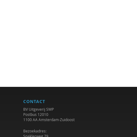
CONTACT
BV Uitgeverij SWP
Postbus 12010
1100 AA Amsterdam-Zuidoost
Bezoekadres:
Spaklerweg 79