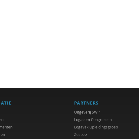
GATIE
PARTNERS
Uitgeverij SWP
en
Logacom Congressen
menten
Logavak Opleidingsgroep
ren
Zesbee