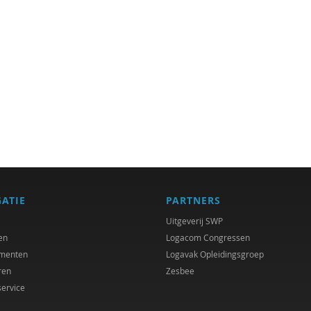
GATIE
PARTNERS
Uitgeverij SWP
en
Logacom Congressen
menten
Logavak Opleidingsgroep
ren
Zesbee
service