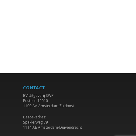
CONTACT
BV Uitgeverij SWP
Postbus 12010
1100 AA Amsterdam-Zuidoost
Bezoekadres:
Spaklerweg 79
1114 AE Amsterdam-Duivendrecht