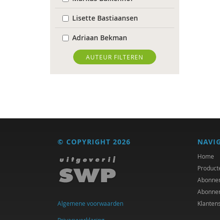
Lisette Bastiaansen
Adriaan Bekman
Desirée Bierlaagh
AUTEUR FILTEREN
Karianne den Boer
Antoinette Bolscher
Michiel Bos
Jan Bransen
© COPYRIGHT 2026
NAVI
R. Brohm
Home
Product
Xannah Brohm
Abonne
Abonne
Richard Brons
Algemene voorwaarden
Klanten
Joeri Calsius