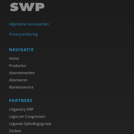
Garina Coenders
Mirjam-Iris Crox
Algemene voorwaarden
Richard de Brabander
Privacyverklaring
Peter de Groot
Michiel de Ronde
NAVIGATIE
Home
Marcel de Rooij
Producten
Ineke de Vries
Abonnementen
Abonneren
Jan den Bakker
Klantenservice
Josje Dikkers
PARTNERS
Gerard Drosterij
Uitgeverij SWP
Logacom Congressen
Saar Frieling
Logavak Opleidingsgroep
Zesbee
Marjorieke Glaudemans