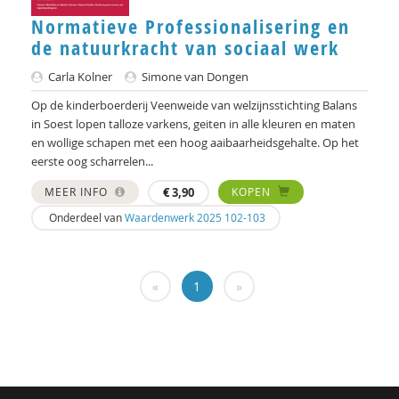
Hans Alma
Normatieve Professionalisering en
Carlos Alvarez Pereira
de natuurkracht van sociaal werk
Christa Anbeek
Carla Kolner
Simone van Dongen
Op de kinderboerderij Veenweide van welzijnsstichting Balans
Daan Andriessen
in Soest lopen talloze varkens, geiten in alle kleuren en maten
en wollige schapen met een hoog aaibaarheidsgehalte. Op het
Koen Arts
eerste oog scharrelen...
Jan Baars
MEER INFO
€
3,90
KOPEN
Andries Baart
Onderdeel van
Waardenwerk 2025 102-103
Dieuwertje Bakker
«
1
»
Jan-Hendrik Bakker
René Bakker
Markus Balkenhol
Rob Bartels