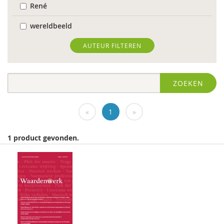
René
wereldbeeld
World Health Organization
AUTEUR FILTEREN
Edo (E.H.) Nieweg
ZOEKEN
Dr. Abdelilah Ljamai
Dr. Abdelilah Ljamai (UVH)
«
1
»
Jürgen abermas
1 product gevonden.
Tineke Abma
Frank Adloff
Marian Adriaansen
Jyotsna Agnihotri Gupta