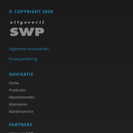
Floor Basten
© COPYRIGHT 2026
Lisette Bastiaansen
Vivianne Baur
Krijn van Beek
Algemene voorwaarden
Blanche Beijersbergen van Henegouwen
Privacyverklaring
Adriaan Bekman
NAVIGATIE
Adriaan Bekman (met medewerking van Harry
Home
Kunneman)
Producten
Abonnementen
Elena Bendien
Abonneren
Deirdre Beneken genaamd Kolmer
Klantenservice
Jessica Benjamin
PARTNERS