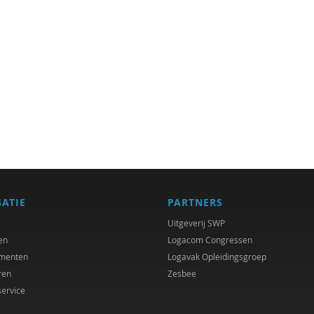
GATIE
PARTNERS
Uitgeverij SWP
en
Logacom Congressen
menten
Logavak Opleidingsgroep
ren
Zesbee
service