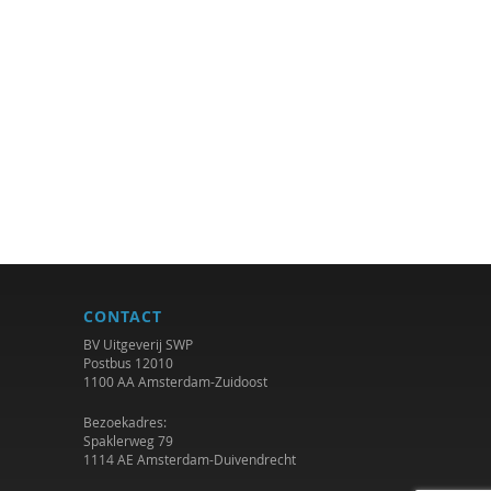
CONTACT
BV Uitgeverij SWP
Postbus 12010
1100 AA Amsterdam-Zuidoost
Bezoekadres:
Spaklerweg 79
1114 AE Amsterdam-Duivendrecht