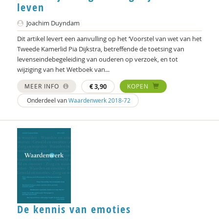
J. van den Berg
leven
Joachim Duyndam
Marjo van Bergen
Dit artikel levert een aanvulling op het ‘Voorstel van wet van het
Frans Berkers
Tweede Kamerlid Pia Dijkstra, betreffende de toetsing van
levenseindebegeleiding van ouderen op verzoek, en tot
Remko Berkhout
wijziging van het Wetboek van...
Geert Bettinger
MEER INFO
€
3,90
KOPEN
Onderdeel van
Waardenwerk 2018-72
Frans Bieckmann
Desirée Bierlaagh
Gert Biesta
Rinske Bijl
Sarah Blaffer Hrdy
Tannelie Blom
De kennis van emoties
Laurine Blonk