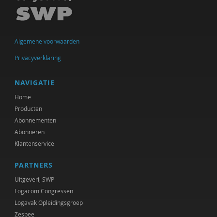
Jules Brabers
Jan Bransen
Algemene voorwaarden
Yannick Brito Alves
Privacyverklaring
Arjan Broers
NAVIGATIE
R. Brohm
Home
Xannah Brohm
Producten
Abonnementen
Richard Brons
Abonneren
Klantenservice
Ria Brouwers
PARTNERS
Denijs Bru
Uitgeverij SWP
Margreet Bruens
Logacom Congressen
Logavak Opleidingsgroep
Ellen de Bruin
Zesbee