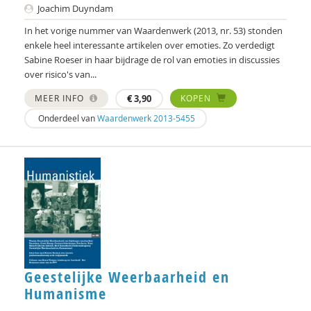
Joachim Duyndam
Karianne den Boer
In het vorige nummer van Waardenwerk (2013, nr. 53) stonden
enkele heel interessante artikelen over emoties. Zo verdedigt
Sylvie Boermans
Sabine Roeser in haar bijdrage de rol van emoties in discussies
over risico's van...
Theo van den Bogaart
MEER INFO
€
3,90
KOPEN
Ernst Bohlmeijer
Onderdeel van
Waardenwerk 2013-5455
Hein Bokern
Frits Bolkestein
Antoinette Bolscher
Anouk Bolsenbroek
Marij Bontemps-Hommen
Geestelijke Weerbaarheid en
Ben Boog
Humanisme
Erik Borgman