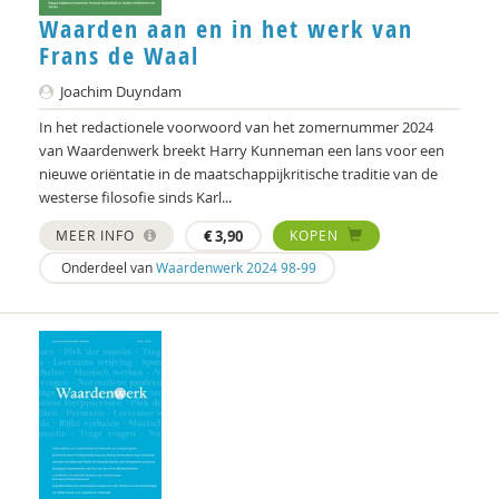
Hans Alma
Waarden aan en in het werk van
Carlos Alvarez Pereira
Frans de Waal
Joachim Duyndam
Christa Anbeek
In het redactionele voorwoord van het zomernummer 2024
Daan Andriessen
van Waardenwerk breekt Harry Kunneman een lans voor een
nieuwe oriëntatie in de maatschappijkritische traditie van de
Koen Arts
westerse filosofie sinds Karl...
Jan Baars
MEER INFO
€
3,90
KOPEN
Onderdeel van
Waardenwerk 2024 98-99
Andries Baart
Dieuwertje Bakker
Jan-Hendrik Bakker
René Bakker
Markus Balkenhol
Rob Bartels