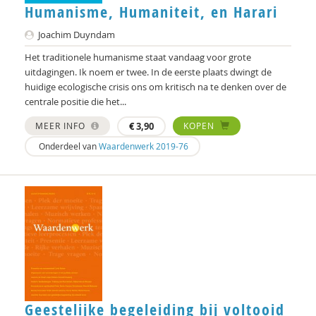
Humanisme, Humaniteit, en Harari
Floor Basten
Joachim Duyndam
Lisette Bastiaansen
Het traditionele humanisme staat vandaag voor grote
uitdagingen. Ik noem er twee. In de eerste plaats dwingt de
Vivianne Baur
huidige ecologische crisis ons om kritisch na te denken over de
centrale positie die het...
Krijn van Beek
MEER INFO
€
3,90
KOPEN
Blanche Beijersbergen van Henegouwen
Onderdeel van
Waardenwerk 2019-76
Adriaan Bekman
Adriaan Bekman (met medewerking van Harry
Kunneman)
Elena Bendien
Deirdre Beneken genaamd Kolmer
Jessica Benjamin
Geestelijke begeleiding bij voltooid