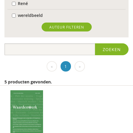
René
wereldbeeld
World Health Organization
AUTEUR FILTEREN
Edo (E.H.) Nieweg
ZOEKEN
Dr. Abdelilah Ljamai
Dr. Abdelilah Ljamai (UVH)
«
1
»
Jürgen abermas
5 producten gevonden.
Tineke Abma
Frank Adloff
Marian Adriaansen
Jyotsna Agnihotri Gupta