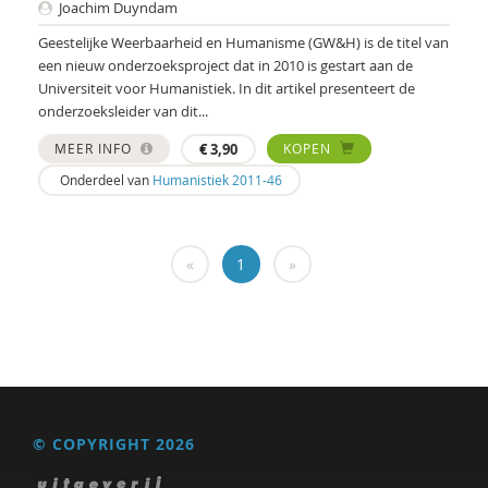
Joachim Duyndam
Marieke Borren
Geestelijke Weerbaarheid en Humanisme (GW&H) is de titel van
een nieuw onderzoeksproject dat in 2010 is gestart aan de
Sylvia Borren
Universiteit voor Humanistiek. In dit artikel presenteert de
onderzoeksleider van dit...
Gustaaf Bos
MEER INFO
€
3,90
KOPEN
Lute Bos
Onderdeel van
Humanistiek 2011-46
Michiel Bos
Herman van den Bosch
«
1
»
Hielke Bosma
Noortje Bot
Jolande Bource
Bernice Bovenkerk
© COPYRIGHT 2026
Bram van Boxtel