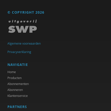
J. van den Berg
Marjo van Bergen
© COPYRIGHT 2026
Frans Berkers
Remko Berkhout
Geert Bettinger
Algemene voorwaarden
Frans Bieckmann
Privacyverklaring
Desirée Bierlaagh
NAVIGATIE
Gert Biesta
Home
Producten
Rinske Bijl
Abonnementen
Abonneren
Sarah Blaffer Hrdy
Klantenservice
Tannelie Blom
PARTNERS
Laurine Blonk