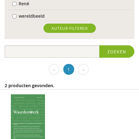
René
wereldbeeld
World Health Organization
AUTEUR FILTEREN
Edo (E.H.) Nieweg
ZOEKEN
Dr. Abdelilah Ljamai
Dr. Abdelilah Ljamai (UVH)
«
1
»
Jürgen abermas
2 producten gevonden.
Tineke Abma
Frank Adloff
Marian Adriaansen
Jyotsna Agnihotri Gupta