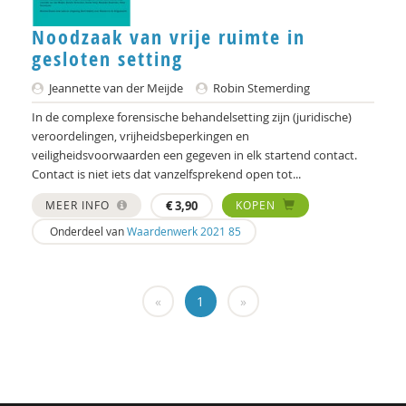
Noodzaak van vrije ruimte in
Floor Basten
gesloten setting
Lisette Bastiaansen
Jeannette van der Meijde
Robin Stemerding
Vivianne Baur
In de complexe forensische behandelsetting zijn (juridische)
veroordelingen, vrijheidsbeperkingen en
Krijn van Beek
veiligheidsvoorwaarden een gegeven in elk startend contact.
Contact is niet iets dat vanzelfsprekend open tot...
Blanche Beijersbergen van Henegouwen
MEER INFO
€
3,90
KOPEN
Adriaan Bekman
Onderdeel van
Waardenwerk 2021 85
Adriaan Bekman (met medewerking van Harry
Kunneman)
«
1
»
Elena Bendien
Deirdre Beneken genaamd Kolmer
Jessica Benjamin