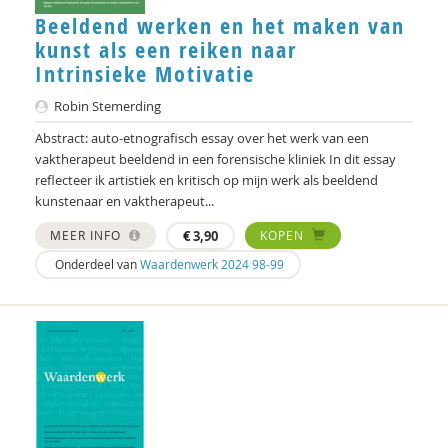
Hans Alma
Beeldend werken en het maken van
Carlos Alvarez Pereira
kunst als een reiken naar
Intrinsieke Motivatie
Christa Anbeek
Robin Stemerding
Daan Andriessen
Abstract: auto-etnografisch essay over het werk van een
vaktherapeut beeldend in een forensische kliniek In dit essay
Koen Arts
reflecteer ik artistiek en kritisch op mijn werk als beeldend
kunstenaar en vaktherapeut...
Jan Baars
MEER INFO
€
3,90
KOPEN
Andries Baart
Onderdeel van
Waardenwerk 2024 98-99
Dieuwertje Bakker
Jan-Hendrik Bakker
René Bakker
Markus Balkenhol
Rob Bartels