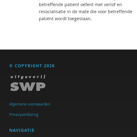
betreffende patiënt oefent met verlof en
resocialisatie in de mate die voor betreffende
patiënt wordt toegestaan.
© COPYRIGHT 2026
Algemene voorwaarden
Privacyverklaring
NAVIGATIE