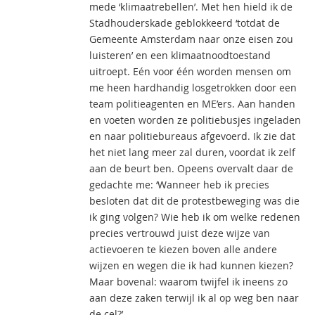
mede ‘klimaatrebellen’. Met hen hield ik de
Stadhouderskade geblokkeerd ‘totdat de
Gemeente Amsterdam naar onze eisen zou
luisteren’ en een klimaatnoodtoestand
uitroept. Eén voor één worden mensen om
me heen hardhandig losgetrokken door een
team politieagenten en ME’ers. Aan handen
en voeten worden ze politiebusjes ingeladen
en naar politiebureaus afgevoerd. Ik zie dat
het niet lang meer zal duren, voordat ik zelf
aan de beurt ben. Opeens overvalt daar de
gedachte me: ‘Wanneer heb ik precies
besloten dat dit de protestbeweging was die
ik ging volgen? Wie heb ik om welke redenen
precies vertrouwd juist deze wijze van
actievoeren te kiezen boven alle andere
wijzen en wegen die ik had kunnen kiezen?
Maar bovenal: waarom twijfel ik ineens zo
aan deze zaken terwijl ik al op weg ben naar
de cel?’