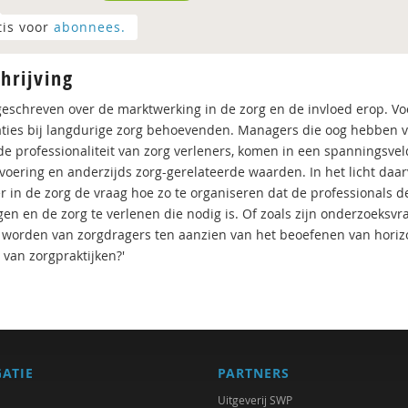
tis voor
abonnees.
hrijving
 geschreven over de marktwerking in de zorg en de invloed erop. Vo
aties bij langdurige zorg behoevenden. Managers die oog hebben vo
j de professionaliteit van zorg verleners, komen in een spanningsve
svoering en anderzijds zorg-gerelateerde waarden. In het licht daa
 in de zorg de vraag hoe zo te organiseren dat de professionals de
gen en de zorg te verlenen die nodig is. Of zoals zijn onderzoeksv
 worden van zorgdragers ten aanzien van het beoefenen van horizo
 van zorgpraktijken?'
GATIE
PARTNERS
Uitgeverij SWP