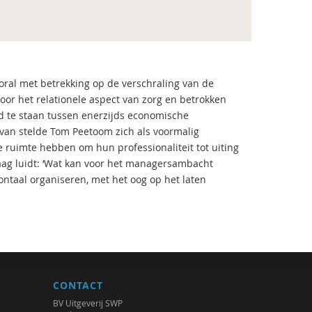
oral met betrekking op de verschraling van de
or het relationele aspect van zorg en betrokken
ld te staan tussen enerzijds economische
rvan stelde Tom Peetoom zich als voormalig
 ruimte hebben om hun professionaliteit tot uiting
raag luidt: ‘Wat kan voor het managersambacht
ntaal organiseren, met het oog op het laten
CONTACT
BV Uitgeverij SWP