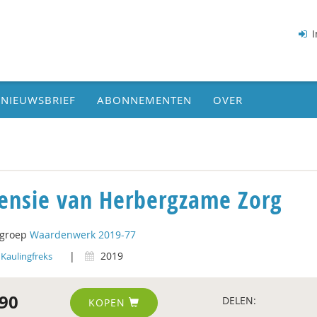
I
NIEUWSBRIEF
ABONNEMENTEN
OVER
ensie van Herbergzame Zorg
tgroep
Waardenwerk 2019-77
|
2019
Kaulingfreks
90
DELEN:
KOPEN