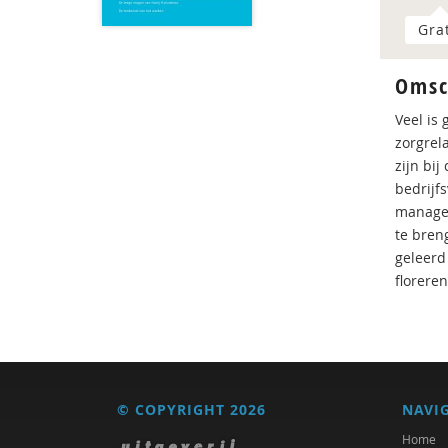
Gra
Omsc
Veel is
zorgrel
zijn bi
bedrijf
manager
te bren
geleerd
floreren
© COPYRIGHT 2026
NAVI
Home