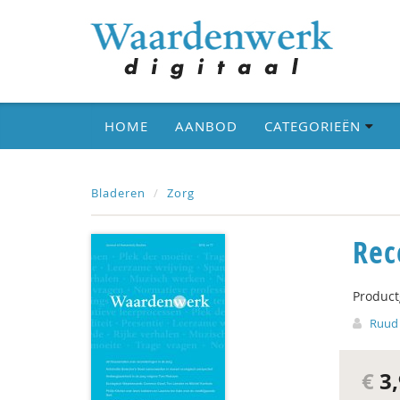
HOME
AANBOD
CATEGORIEËN
Bladeren
Zorg
Rec
Produc
Ruud 
€
3,