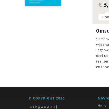
€
3,
Gra
Omsc
‘Samenw
wijze v
Tegenwo
deel ui
realise
en te v
© COPYRIGHT 2026
NAVI
Home