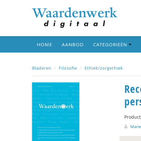
HOME
AANBOD
CATEGORIEËN
Bladeren
Filosofie
Ethiek/zorgethiek
Rec
per
Produc
Marie