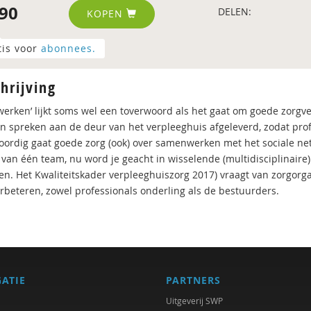
90
DELEN:
KOPEN
tis voor
abonnees.
hrijving
erken’ lijkt soms wel een toverwoord als het gaat om goede zorgve
an spreken aan de deur van het verpleeghuis afgeleverd, zodat prof
ordig gaat goede zorg (ook) over samenwerken met het sociale netw
t van één team, nu word je geacht in wisselende (multidisciplinai
ren. Het Kwaliteitskader verpleeghuiszorg 2017) vraagt van zorgor
erbeteren, zowel professionals onderling als de bestuurders.
GATIE
PARTNERS
Uitgeverij SWP