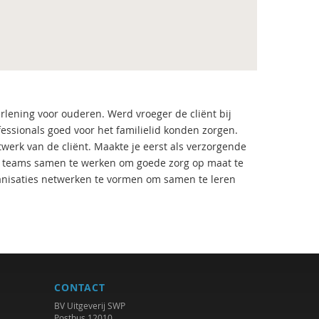
rlening voor ouderen. Werd vroeger de cliënt bij
essionals goed voor het familielid konden zorgen.
erk van de cliënt. Maakte je eerst als verzorgende
re) teams samen te werken om goede zorg op maat te
ganisaties netwerken te vormen om samen te leren
CONTACT
BV Uitgeverij SWP
Postbus 12010