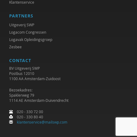
Klantenservice
PARTNERS
Uitgeverij SWP
Logacom Congressen
Logavak Opleidingsgroep
Zesbee
CONTACT
BV Uitgeverij SWP
Postbus 12010
1100 AA Amsterdam-Zuidoost
Bezoekadres:
Spaklerweg 79
1114 AE Amsterdam-Duivendrecht
020 - 330 72 00
020 - 330 80 40
klantenservice@mailswp.com