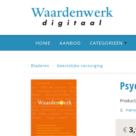
HOME
AANBOD
CATEGORIEËN
Bladeren
Geestelijke verzorging
Psy
Produc
Harr
€
3,