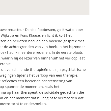
ieuwe redacteur Denise Robbesom, ga ik wat dieper
ijkstra en Fons Klaase, en licht ik kort het
lezen en herlezen had, en een boeiend gesprek met
er de achtergronden van zijn boek, in het bijzonder
oek had ik meerdere redenen. In de eerste plaats
aarin hij de lezer ‘van binnenuit’ het verloop laat
erapie.
it verschillende therapieën uit zijn psychiatrische
wegingen tijdens het verloop van een therapie.
 reflecties een boeiende concretisering van
t op spannende momenten, zoals het
na op haar therapeut, de suïcidale gedachten die
aan en het moment dat hij begint te vermoeden dat
enoverdracht te onderzoeken.