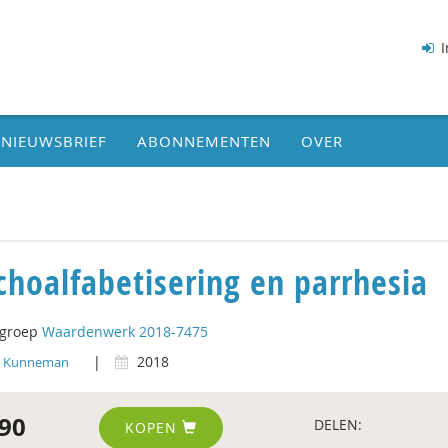
I
NIEUWSBRIEF
ABONNEMENTEN
OVER
choalfabetisering en parrhesia
tgroep
Waardenwerk 2018-7475
|
2018
y Kunneman
90
DELEN:
KOPEN