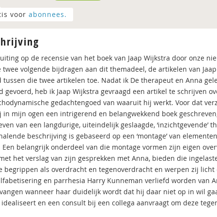
tis voor
abonnees.
hrijving
luiting op de recensie van het boek van Jaap Wijkstra door onze n
 twee volgende bijdragen aan dit themadeel, de artikelen van Jaap W
 tussen die twee artikelen toe. Nadat ik De therapeut en Anna ge
 gevoerd, heb ik Jaap Wijkstra gevraagd een artikel te schrijven ov
chodynamische gedachtengoed van waaruit hij werkt. Voor dat verz
ij in mijn ogen een intrigerend en belangwekkend boek geschreven, w
ven van een langdurige, uiteindelijk geslaagde, ‘inzichtgevende’ th
rhalende beschrijving is gebaseerd op een ‘montage’ van elementen u
k. Een belangrijk onderdeel van die montage vormen zijn eigen over
et het verslag van zijn gesprekken met Anna, bieden die ingelaste
 begrippen als overdracht en tegenoverdracht en werpen zij lich
lfabetisering en parrhesia Harry Kunneman verliefd worden van An
vangen wanneer haar duidelijk wordt dat hij daar niet op in wil g
r idealiseert en een consult bij een collega aanvraagt om deze teg