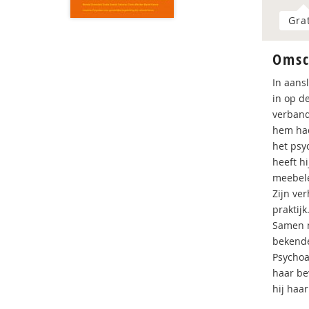
Gra
Omsc
In aans
in op de
verband
hem had
het psy
heeft h
meebele
Zijn ve
praktij
Samen m
bekende
Psychoa
haar be
hij haa