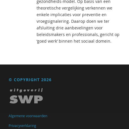
gezondheids-model. Op basis van een
theoretische vergelijking verkennen we
enkele implicaties voor preventie en
vroegsignalering. Daarop doen we ter
afsluiting drie aanbevelingen voor
beleidsmakers en professionals, gericht op
‘goed werk’ binnen het sociaal domein.
© COPYRIGHT 2026
Algemene voorwaarden
Privacyverklaring