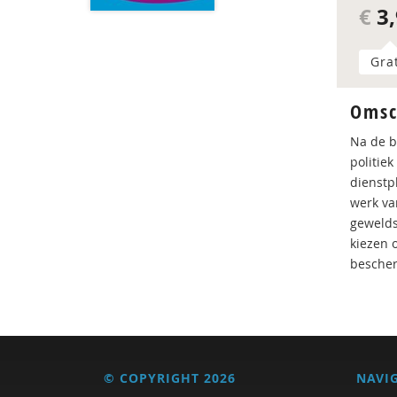
€
3,
Gra
Omsc
Na de b
politie
dienstp
werk va
gewelds
kiezen 
besche
© COPYRIGHT 2026
NAVI