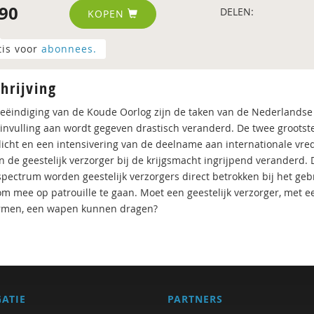
90
DELEN:
KOPEN
tis voor
abonnees.
hrijving
eëindiging van de Koude Oorlog zijn de taken van de Nederlandse 
k invulling aan wordt gegeven drastisch veranderd. De twee grootst
licht en een intensivering van de deelname aan internationale vr
n de geestelijk verzorger bij de krijgsmacht ingrijpend veranderd.
pectrum worden geestelijk verzorgers direct betrokken bij het gebru
om mee op patrouille te gaan. Moet een geestelijk verzorger, met e
rmen, een wapen kunnen dragen?
GATIE
PARTNERS