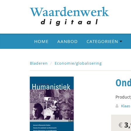
HOME
AANBOD
CATEGORIEËN
Bladeren
Economie/globalisering
Ond
Produc
Klaas
€
3,