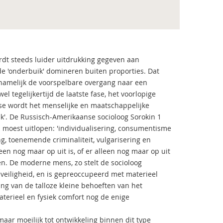
dt steeds luider uitdrukking gegeven aan
de 'onderbuik' domineren buiten proporties. Dat
t namelijk de voorspelbare overgang naar een
l tegelijkertijd de laatste fase, het voorlopige
ase wordt het menselijke en maatschappelijke
'. De Russisch-Amerikaanse socioloog Sorokin 1
 moest uitlopen: 'individualisering, consumentisme
ng, toenemende criminaliteit, vulgarisering en
een nog maar op uit is, of er alleen nog maar op uit
n. De moderne mens, zo stelt de socioloog
veiligheid, en is gepreoccupeerd met materieel
ng van de talloze kleine behoeften van het
erieel en fysiek comfort nog de enige
ar moeilijk tot ontwikkeling binnen dit type