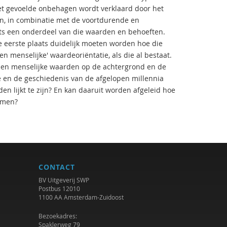
et gevoelde onbehagen wordt verklaard door het
en, in combinatie met de voortdurende en
hts een onderdeel van die waarden en behoeften.
e eerste plaats duidelijk moeten worden hoe die
 menselijke' waardeoriëntatie, als die al bestaat.
een menselijke waarden op de achtergrond en de
ie en de geschiedenis van de afgelopen millennia
en lijkt te zijn? En kan daaruit worden afgeleid hoe
omen?
CONTACT
BV Uitgeverij SWP
Postbus 12010
1100 AA Amsterdam-Zuidoost
Bezoekadres:
Spaklerweg 79