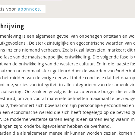
tis voor
abonnees.
hrijving
amenleving is een algemeen gevoel van onbehagen ontstaan en wor
uikgevoelens'. De sterk zintuiglijke en egocentrische waarden van 
ns inziens niemand verbazen. Zoals ik zal laten zien, markeert di
 fase van de maatschappelijke ontwikkeling. Die volgende fase is we
t van de ontwikkeling van de westerse cultuur. En in die laatste f
atroon nu eenmaal sterk gekleurd door de waarden van 'onderbuik
 het midden van de vorige eeuw al tot de conclusie dat het daarop
nisme, verlies van integriteit in alle categorieën van de samenlevi
ialisering'. Oorzaak en gevolg is de calculerende burger die er all
estuurd, om zijn vooral materiële behoeften maximaal te bevredige
a 2, 'bekommert zich bovenal om zijn persoonlijke gezondheid en 
n een economische wereld die zich heeft toegelegd op de bevredigi
'. De moderne westerse samenleving is een samenleving waarin mat
llingen zijn: 'onderbuikgevoelens' hebben de overhand.
arden die als 'algemeen menselijk' kunnen worden gezien, komen ma