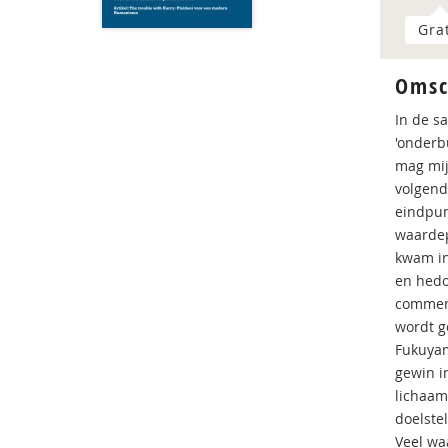
Gra
Omsc
In de s
'onderb
mag mij
volgende
eindpun
waardep
kwam in
en hedo
commerc
wordt g
Fukuyam
gewin i
lichaam
doelste
Veel wa