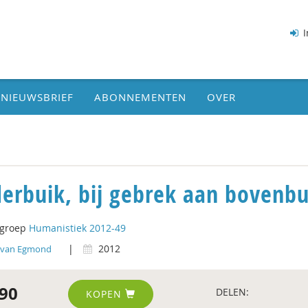
I
NIEUWSBRIEF
ABONNEMENTEN
OVER
erbuik, bij gebrek aan bovenbu
tgroep
Humanistiek 2012-49
|
2012
 van Egmond
90
DELEN:
KOPEN