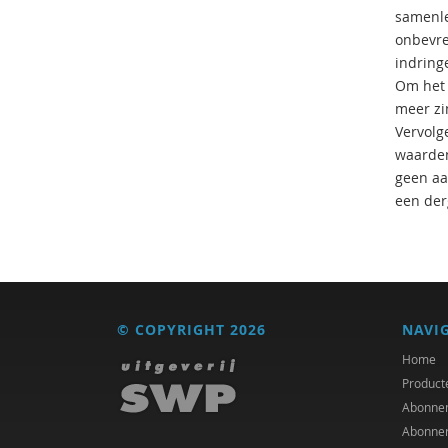
samenle
onbevre
indring
Om het 
meer zi
Vervolg
waarden
geen aan
een der
© COPYRIGHT 2026
NAVI
Home
Product
Abonne
Abonne