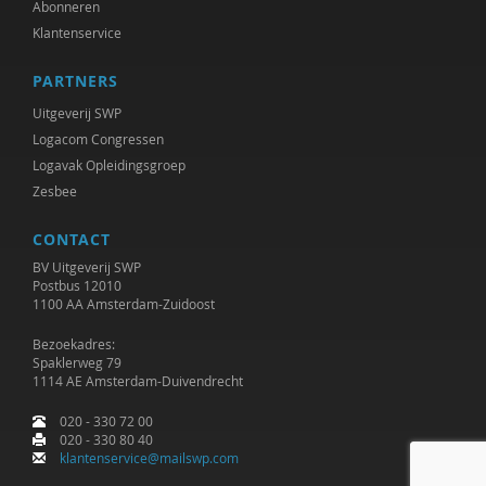
Abonneren
Klantenservice
PARTNERS
Uitgeverij SWP
Logacom Congressen
Logavak Opleidingsgroep
Zesbee
CONTACT
BV Uitgeverij SWP
Postbus 12010
1100 AA Amsterdam-Zuidoost
Bezoekadres:
Spaklerweg 79
1114 AE Amsterdam-Duivendrecht
020 - 330 72 00
020 - 330 80 40
klantenservice@mailswp.com