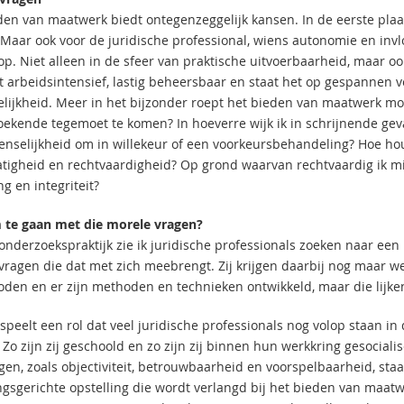
den van maatwerk biedt ontegenzeggelijk kansen. In de eerste plaats
Maar ook voor de juridische professional, wiens autonomie en invlo
op. Niet alleen in de sfeer van praktische uitvoerbaarheid, maar o
et arbeidsintensief, lastig beheersbaar en staat het op gespannen 
elijkheid. Meer in het bijzonder roept het bieden van maatwerk mo
oekende tegemoet te komen? In hoeverre wijk ik in schrijnende gev
selijkheid om in willekeur of een voorkeursbehandeling? Hoe hou
tigheid en rechtvaardigheid? Op grond waarvan rechtvaardig ik mij
ng en integriteit?
te gaan met die morele vragen?
 onderzoekspraktijk zie ik juridische professionals zoeken naar 
vragen die dat met zich meebrengt. Zij krijgen daarbij nog maar 
den en er zijn methoden en technieken ontwikkeld, maar die lijke
speelt een rol dat veel juridische professionals nog volop staan in 
 Zo zijn zij geschoold en zo zijn zij binnen hun werkkring gesociali
en, zoals objectiviteit, betrouwbaarheid en voorspelbaarheid, st
ngsgerichte opstelling die wordt verlangd bij het bieden van maatw