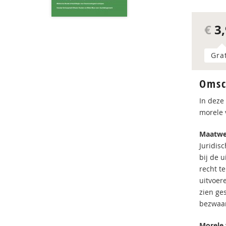
€
3,
Gra
Omsc
In deze
morele 
Maatwe
Juridis
bij de 
recht t
uitvoer
zien ge
bezwaar
Morele 