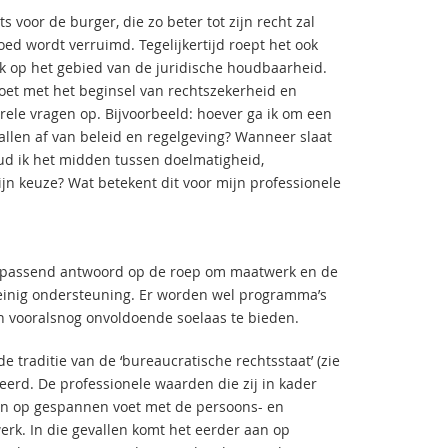
 voor de burger, die zo beter tot zijn recht zal
ed wordt verruimd. Tegelijkertijd roept het ook
ok op het gebied van de juridische houdbaarheid.
voet met het beginsel van rechtszekerheid en
rele vragen op. Bijvoorbeeld: hoever ga ik om een
allen af van beleid en regelgeving? Wanneer slaat
d ik het midden tussen doelmatigheid,
n keuze? Wat betekent dit voor mijn professionele
een passend antwoord op de roep om maatwerk en de
weinig ondersteuning. Er worden wel programma’s
n vooralsnog onvoldoende soelaas te bieden.
de traditie van de ‘bureaucratische rechtsstaat’ (zie
seerd. De professionele waarden die zij in kader
aan op gespannen voet met de persoons- en
erk. In die gevallen komt het eerder aan op