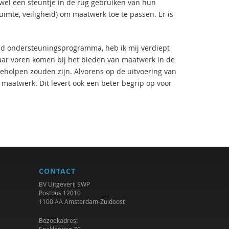
wel een steuntje in de rug gebruiken van hun
uimte, veiligheid) om maatwerk toe te passen. Er is
nd ondersteuningsprogramma, heb ik mij verdiept
aar voren komen bij het bieden van maatwerk in de
 geholpen zouden zijn. Alvorens op de uitvoering van
pt maatwerk. Dit levert ook een beter begrip op voor
CONTACT
BV Uitgeverij SWP
Postbus 12010
1100 AA Amsterdam-Zuidoost
Bezoekadres: