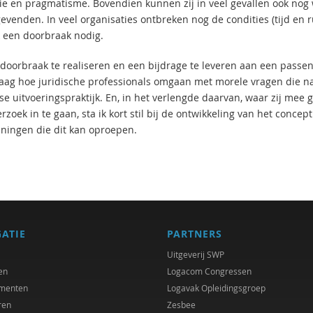
e en pragmatisme. Bovendien kunnen zij in veel gevallen ook nog 
evenden. In veel organisaties ontbreken nog de condities (tijd en r
 een doorbraak nodig.
doorbraak te realiseren en een bijdrage te leveren aan een passe
raag hoe juridische professionals omgaan met morele vragen die n
kse uitvoeringspraktijk. En, in het verlengde daarvan, waar zij mee
rzoek in te gaan, sta ik kort stil bij de ontwikkeling van het conce
ningen die dit kan oproepen.
GATIE
PARTNERS
Uitgeverij SWP
en
Logacom Congressen
menten
Logavak Opleidingsgroep
ren
Zesbee