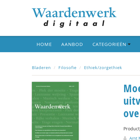
HOME
AANBOD
CATEGORIEËN
Bladeren
Filosofie
Ethiek/zorgethiek
Moe
uit
ove
Produc
Arnt 