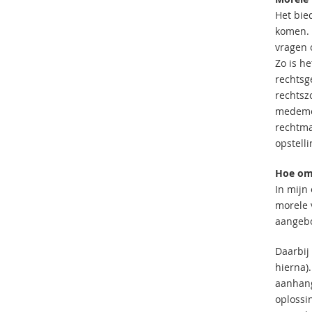
Het bie
komen. 
vragen 
Zo is h
rechtsg
rechtsz
medemen
rechtma
opstelli
Hoe om 
In mijn
morele 
aangebo
Daarbij 
hierna).
aanhang
oplossi