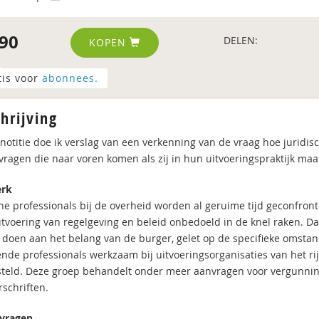
90
DELEN:
KOPEN
tis voor
abonnees.
hrijving
 notitie doe ik verslag van een verkenning van de vraag hoe juridi
vragen die naar voren komen als zij in hun uitvoeringspraktijk ma
rk
che professionals bij de overheid worden al geruime tijd geconfro
uitvoering van regelgeving en beleid onbedoeld in de knel raken. D
e doen aan het belang van de burger, gelet op de specifieke omstan
ende professionals werkzaam bij uitvoeringsorganisaties van het rij
steld. Deze groep behandelt onder meer aanvragen voor vergunnin
schriften.
vragen