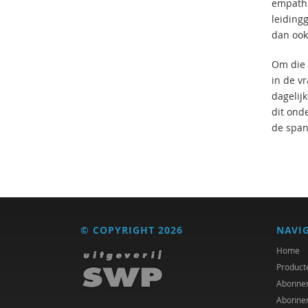
empathi
leidingg
dan ook
Om die 
in de v
dagelij
dit onde
de span
© COPYRIGHT 2026
NAVI
Home
Product
Abonne
Abonne