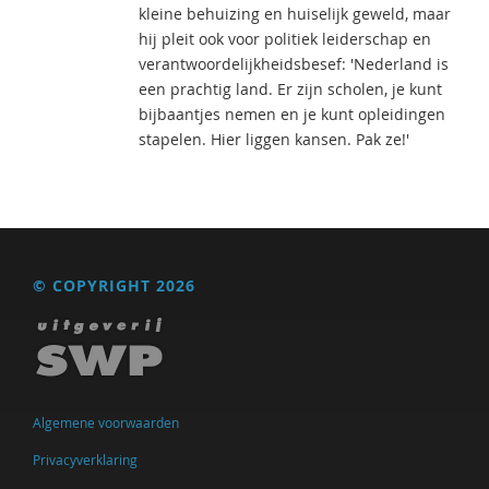
kleine behuizing en huiselijk geweld, maar
hij pleit ook voor politiek leiderschap en
verantwoordelijkheidsbesef: 'Nederland is
een prachtig land. Er zijn scholen, je kunt
bijbaantjes nemen en je kunt opleidingen
stapelen. Hier liggen kansen. Pak ze!'
© COPYRIGHT 2026
Algemene voorwaarden
Privacyverklaring