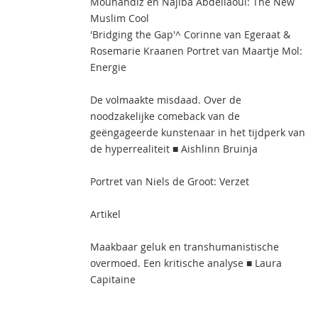
Mouhandiz en Najiba Abdellaoui: The New
Muslim Cool
'Bridging the Gap'^ Corinne van Egeraat &
Rosemarie Kraanen Portret van Maartje Mol:
Energie
De volmaakte misdaad. Over de
noodzakelijke comeback van de
geëngageerde kunstenaar in het tijdperk van
de hyperrealiteit ■ Aishlinn Bruinja
Portret van Niels de Groot: Verzet
Artikel
Maakbaar geluk en transhumanistische
overmoed. Een kritische analyse ■ Laura
Capitaine