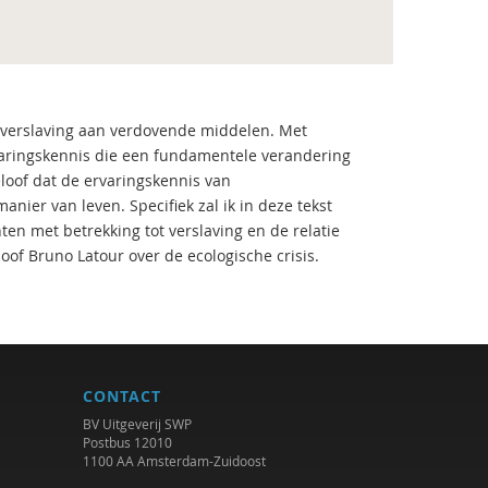
n verslaving aan verdovende middelen. Met
rvaringskennis die een fundamentele verandering
eloof dat de ervaringskennis van
ier van leven. Specifiek zal ik in deze tekst
n met betrekking tot verslaving en de relatie
oof Bruno Latour over de ecologische crisis.
CONTACT
BV Uitgeverij SWP
Postbus 12010
1100 AA Amsterdam-Zuidoost