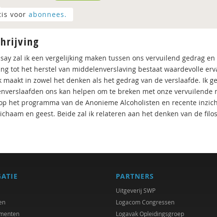
tis voor
abonnees.
hrijving
essay zal ik een vergelijking maken tussen ons vervuilend gedrag e
ing tot het herstel van middelenverslaving bestaat waardevolle e
k maakt in zowel het denken als het gedrag van de verslaafde. Ik g
nverslaafden ons kan helpen om te breken met onze vervuilende man
op het programma van de Anonieme Alcoholisten en recente inzichte
ichaam en geest. Beide zal ik relateren aan het denken van de filos
GATIE
PARTNERS
Uitgeverij SWP
en
Logacom Congressen
menten
Logavak Opleidingsgroep