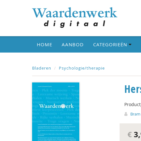
HOME
AANBOD
CATEGORIEËN
Bladeren
Psychologie/therapie
Her
Produc
Bram 
€
3,