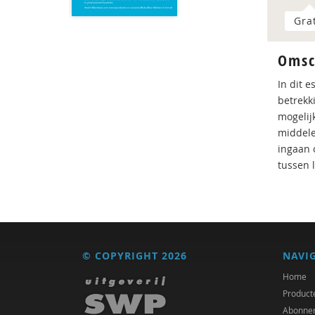
Gra
Omsc
In dit 
betrekk
mogelij
middele
ingaan 
tussen l
© COPYRIGHT 2026
NAVI
Home
Product
Abonne