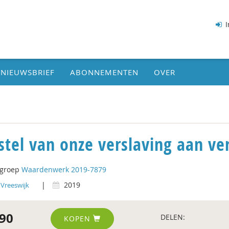
I
NIEUWSBRIEF
ABONNEMENTEN
OVER
stel van onze verslaving aan ve
tgroep
Waardenwerk 2019-7879
|
2019
Vreeswijk
90
DELEN:
KOPEN