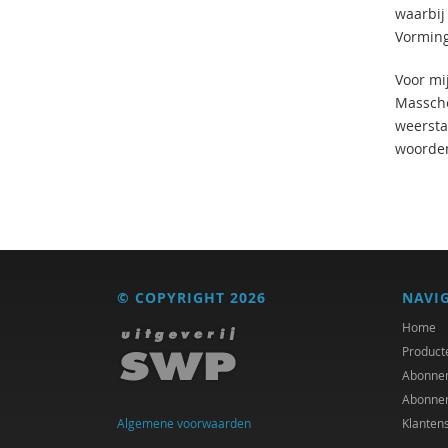
waarbij
Vorming
Voor mi
Massche
weersta
woorden
© COPYRIGHT 2026
NAVI
Home
Product
Abonne
Abonne
Algemene voorwaarden
Klanten