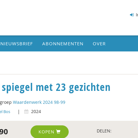
I
NIEUWSBRIEF
ABONNEMENTEN
OVER
 spiegel met 23 gezichten
tgroep
Waardenwerk 2024 98-99
|
2024
el Bos
90
DELEN:
KOPEN