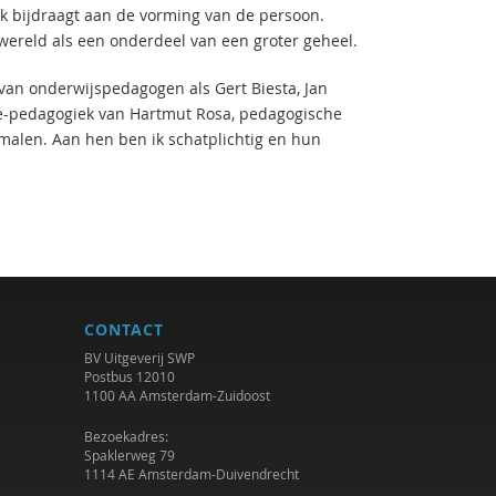
k bijdraagt aan de vorming van de persoon.
nwereld als een onderdeel van een groter geheel.
 van onderwijspedagogen als Gert Biesta, Jan
e-pedagogiek van Hartmut Rosa, pedagogische
alen. Aan hen ben ik schatplichtig en hun
CONTACT
BV Uitgeverij SWP
Postbus 12010
1100 AA Amsterdam-Zuidoost
Bezoekadres:
Spaklerweg 79
1114 AE Amsterdam-Duivendrecht