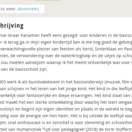
tis voor
abonnees.
hrijving
se leraar Kanamori heeft eens gezegd: voor kinderen in de basisscho
 ik terug ga in mijn eigen kindertijd kan ik me nog goed de gebor
 verwachtingsvolle plezier van feesten als Kerst, Sinterklaas en P
ezen, de verwondering over de waterkringloop en de uitjes op schoo
 zou moeten aanwijzen waarop ik het meest ontvankelijk was voor 
 van de basisschool zijn.
003 werk ik als kunstvakdocent in het basisonderwijs (muziek, film 
an schijnen in het leven van het jonge kind. Het kind in die leefti
vankelijk voor fantasierijke en diepe ervaringen. Het kind staat va
st maakt het een sterke ontwikkeling door waarbij het leert omgaan 
ustzijn en begint zijn eigen identiteit en plaats in de wereld te b
oelig voor de energie om hen heen. Het is bij uitstek de leeftijd w
en, snel enthousiast is en sensitief is voor stemming en schoonheid
teit van Humanistiek ‘Tijd voor pedagogiek’ (2018) de term ‘stofferi