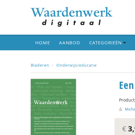
HOME
AANBOD
CATEGORIEËN
Bladeren
Onderwijs/educatie
Een
Produc
Michi
€
3,