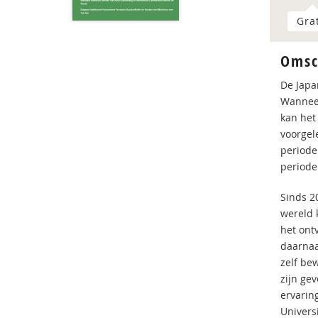
Gra
Omsc
De Japan
Wanneer
kan het
voorgel
periode
periode
Sinds 2
wereld k
het ont
daarnaa
zelf bew
zijn gev
ervaring
Universi