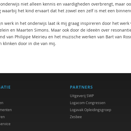
 onderwijs niet alleen kennis en vaardigheden overbrengt, maar oo
 waarbij het kind ervaart dat het zowel een zelf is met een binne
jn werk in het onderwijs laat ik mij graag inspireren door het werk
lein en Maarten Simons. Maar ook door de ideeën over resonanti
nd van Philippe Meirieu en het muzische werken van Bart van Rosm
 klinken door in die van mij.
GATIE
PARTNERS
Uitgeverij SWP
en
Logacom Congressen
menten
Logavak Opleidingsgroep
ren
Zesbee
service