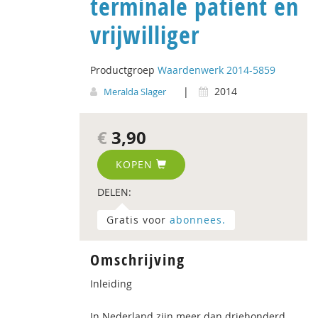
terminale patiënt en
vrijwilliger
Productgroep
Waardenwerk 2014-5859
|
2014
Meralda Slager
€
3,90
KOPEN
DELEN:
Gratis voor
abonnees.
Omschrijving
Inleiding
In Nederland zijn meer dan driehonderd