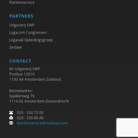
Klantenservice
PARTNERS
Uitgeverij SWP
Logacom Congressen
Logavak Opleidingsgroep
Zesbee
CONTACT
BV Uitgeverij SWP
Postbus 12010
1100 AA Amsterdam-Zuidoost
Bezoekadres:
Spaklerweg 79
1114 AE Amsterdam-Duivendrecht
020 - 330 72 00
020 - 330 80 40
klantenservice@mailswp.com